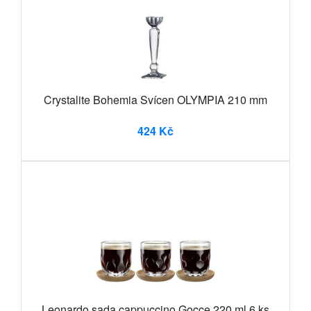
Crystalite Bohemia Svícen OLYMPIA 210 mm
424 Kč
Leonardo sada cappuccino Gocce 220 ml 6 ks