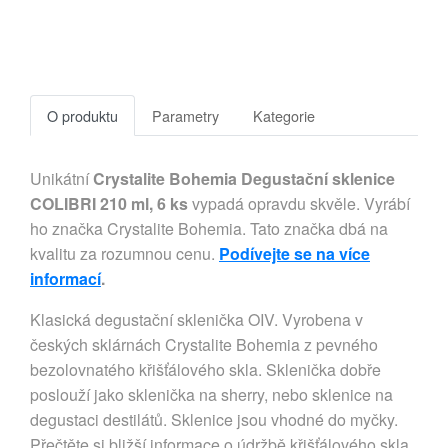
O produktu
Parametry
Kategorie
Unikátní
Crystalite Bohemia Degustační sklenice
COLIBRI 210 ml, 6 ks
vypadá opravdu skvěle. Vyrábí
ho značka Crystalite Bohemia. Tato značka dbá na
kvalitu za rozumnou cenu.
Podívejte se na více
informací
.
Klasická degustační sklenička OIV. Vyrobena v
českých sklárnách Crystalite Bohemia z pevného
bezolovnatého křišťálového skla. Sklenička dobře
poslouží jako sklenička na sherry, nebo sklenice na
degustaci destilátů. Sklenice jsou vhodné do myčky.
Přečtěte si bližší informace o údržbě křišťálového skla.