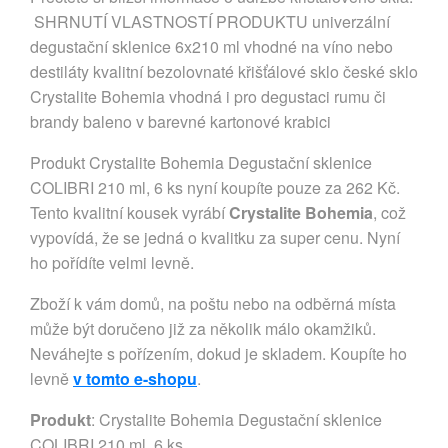
SHRNUTÍ VLASTNOSTÍ PRODUKTU univerzální
degustační sklenice 6x210 ml vhodné na víno nebo
destiláty kvalitní bezolovnaté křišťálové sklo české sklo
Crystalite Bohemia vhodná i pro degustaci rumu či
brandy baleno v barevné kartonové krabici
Produkt Crystalite Bohemia Degustační sklenice
COLIBRI 210 ml, 6 ks nyní koupíte pouze za 262 Kč.
Tento kvalitní kousek vyrábí
Crystalite Bohemia
, což
vypovídá, že se jedná o kvalitku za super cenu. Nyní
ho pořídíte velmi levně.
Zboží k vám domů, na poštu nebo na odběrná místa
může být doručeno již za několik málo okamžiků.
Neváhejte s pořízením, dokud je skladem. Koupíte ho
levně
v tomto e-shopu
.
Produkt
: Crystalite Bohemia Degustační sklenice
COLIBRI 210 ml, 6 ks