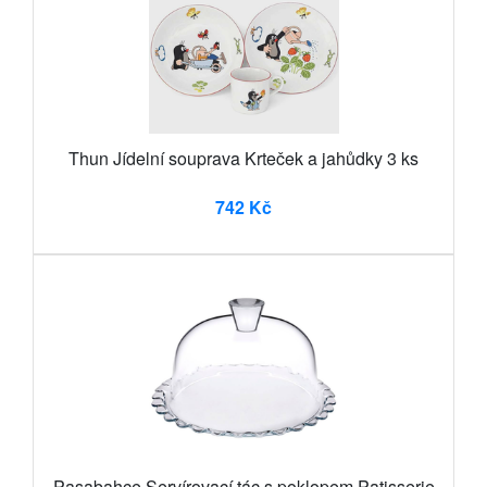
Thun Jídelní souprava Krteček a jahůdky 3 ks
742 Kč
Pasabahce Servírovací tác s poklopem Patisserie