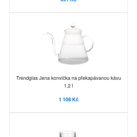
Trendglas Jena konvička na překapávanou kávu
1,2 l
1 108 Kč