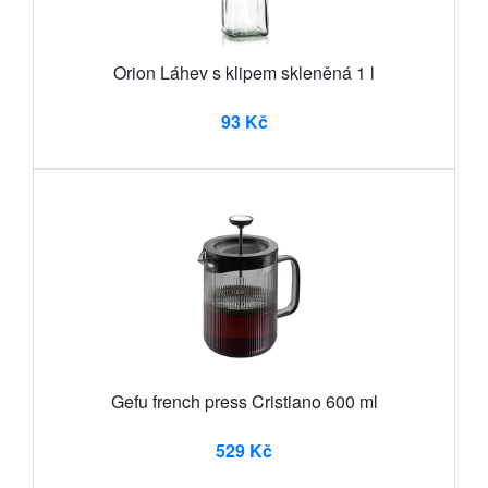
Orion Láhev s klipem skleněná 1 l
93 Kč
Gefu french press Cristiano 600 ml
529 Kč