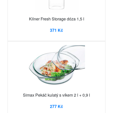
Kilner Fresh Storage dóza 1,5 l
371 Kč
Simax Pekáč kulatý s víkem 2 l + 0,9 l
277 Kč