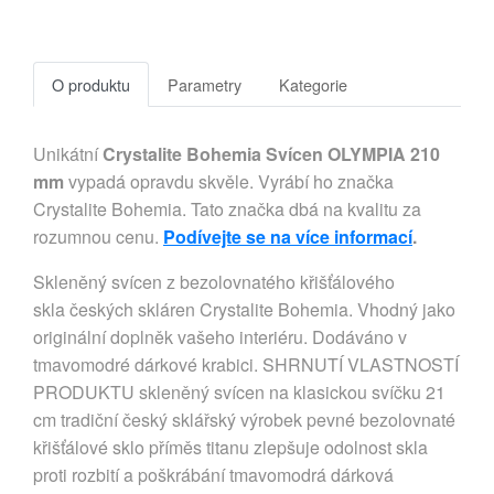
O produktu
Parametry
Kategorie
Unikátní
Crystalite Bohemia Svícen OLYMPIA 210
mm
vypadá opravdu skvěle. Vyrábí ho značka
Crystalite Bohemia. Tato značka dbá na kvalitu za
rozumnou cenu.
Podívejte se na více informací
.
Skleněný svícen z bezolovnatého křišťálového
skla českých skláren Crystalite Bohemia. Vhodný jako
originální doplněk vašeho interiéru. Dodáváno v
tmavomodré dárkové krabici. SHRNUTÍ VLASTNOSTÍ
PRODUKTU skleněný svícen na klasickou svíčku 21
cm tradiční český sklářský výrobek pevné bezolovnaté
křišťálové sklo příměs titanu zlepšuje odolnost skla
proti rozbití a poškrábání tmavomodrá dárková