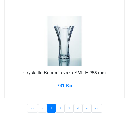
Crystalite Bohemia váza SMILE 255 mm
731 Kč
««
«
1
2
3
4
»
»»