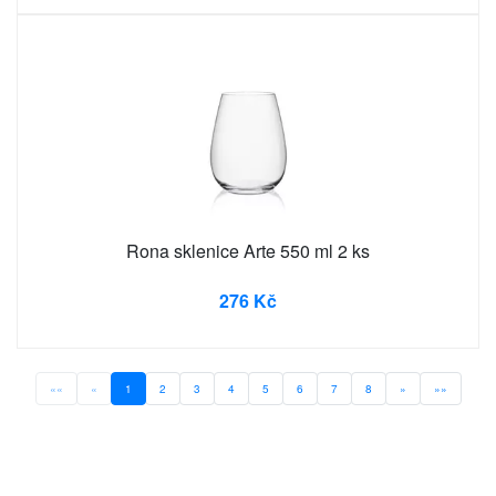
Rona sklenice Arte 550 ml 2 ks
276 Kč
««
«
1
2
3
4
5
6
7
8
»
»»