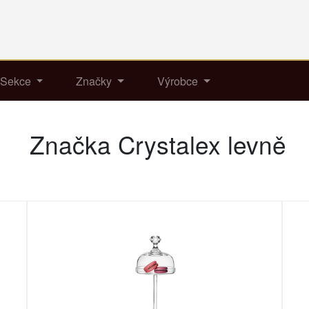
Sekce
Značky
Výrobce
Značka Crystalex levně