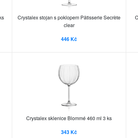
ks
Crystalex stojan s poklopem Pâtisserie Secrète
C
clear
446 Kč
Crystalex sklenice Blommé 460 ml 3 ks
343 Kč