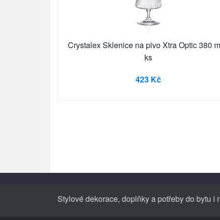
Crystalex Sklenice na pivo Xtra Optic 380 m
ks
423 Kč
Stylové dekorace, doplňky a potřeby do bytu i