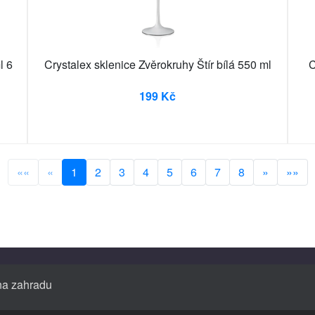
l 6
Crystalex sklenice Zvěrokruhy Štír bílá 550 ml
C
199 Kč
««
«
1
2
3
4
5
6
7
8
»
»»
 na zahradu