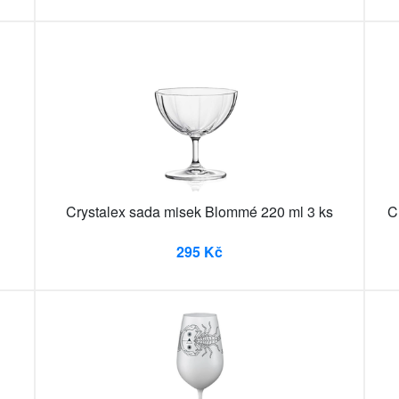
Crystalex sada misek Blommé 220 ml 3 ks
C
295 Kč