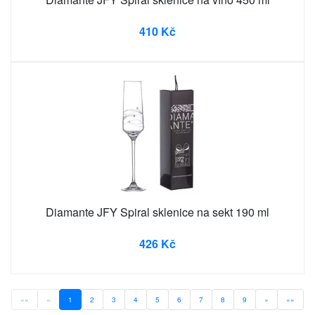
410 Kč
Diamante JFY Spiral sklenice na sekt 190 ml
426 Kč
««
«
1
2
3
4
5
6
7
8
9
»
»»