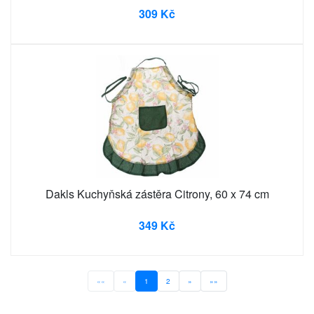
309 Kč
Dakls Kuchyňská zástěra Citrony, 60 x 74 cm
349 Kč
««
«
1
2
»
»»