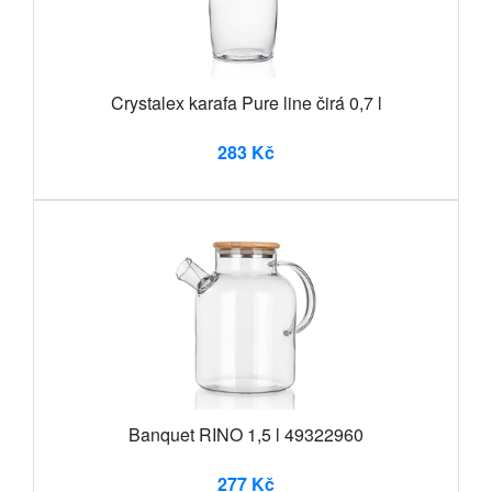
Crystalex karafa Pure line čirá 0,7 l
283 Kč
Banquet RINO 1,5 l 49322960
277 Kč