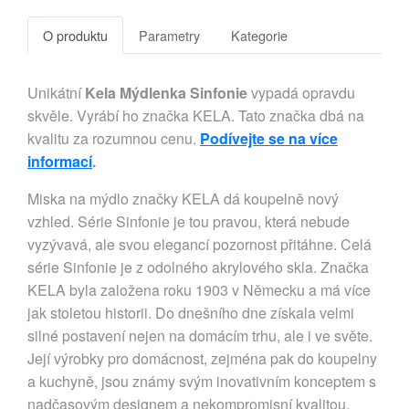
O produktu
Parametry
Kategorie
Unikátní
Kela Mýdlenka Sinfonie
vypadá opravdu
skvěle. Vyrábí ho značka KELA. Tato značka dbá na
kvalitu za rozumnou cenu.
Podívejte se na více
informací
.
Miska na mýdlo značky KELA dá koupelně nový
vzhled. Série Sinfonie je tou pravou, která nebude
vyzývavá, ale svou elegancí pozornost přitáhne. Celá
série Sinfonie je z odolného akrylového skla. Značka
KELA byla založena roku 1903 v Německu a má více
jak stoletou historii. Do dnešního dne získala velmi
silné postavení nejen na domácím trhu, ale i ve světe.
Její výrobky pro domácnost, zejména pak do koupelny
a kuchyně, jsou známy svým inovativním konceptem s
nadčasovým designem a nekompromisní kvalitou.