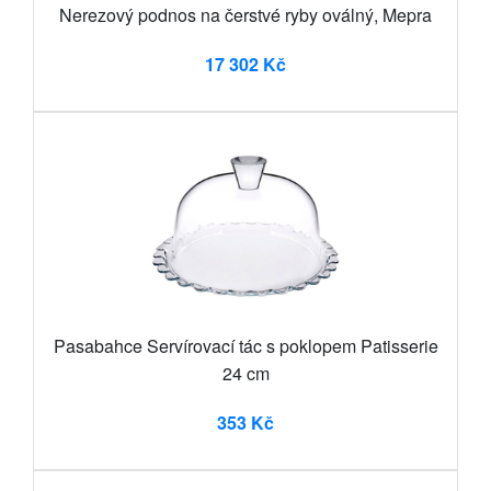
Nerezový podnos na čerstvé ryby oválný, Mepra
17 302 Kč
Pasabahce Servírovací tác s poklopem Patisserie
24 cm
353 Kč