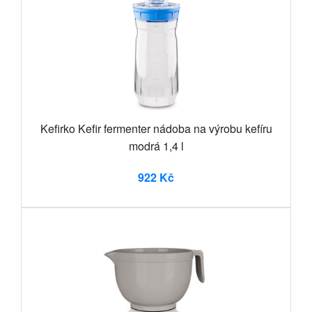
Kefirko Kefir fermenter nádoba na výrobu kefíru
modrá 1,4 l
922 Kč