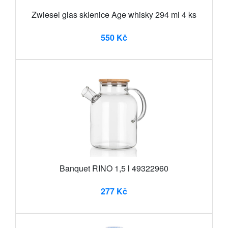
Zwiesel glas sklenice Age whisky 294 ml 4 ks
550 Kč
Banquet RINO 1,5 l 49322960
277 Kč