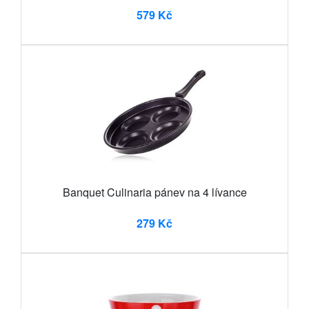
579 Kč
Banquet Culinaria pánev na 4 lívance
279 Kč