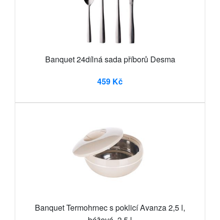
Banquet 24dílná sada příborů Desma
459 Kč
Banquet Termohrnec s poklicí Avanza 2,5 l,
béžová, 2,5 l