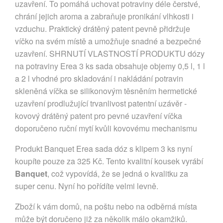
uzavření. To pomáhá uchovat potraviny déle čerstvé,
chrání jejich aroma a zabraňuje pronikání vlhkosti i
vzduchu. Praktický drátěný patent pevně přidržuje
víčko na svém místě a umožňuje snadné a bezpečné
uzavření. SHRNUTÍ VLASTNOSTÍ PRODUKTU dózy
na potraviny Erea 3 ks sada obsahuje objemy 0,5 l, 1 l
a 2 l vhodné pro skladování i nakládání potravin
skleněná víčka se silikonovým těsněním hermetické
uzavření prodlužující trvanlivost patentní uzávěr -
kovový drátěný patent pro pevné uzavření víčka
doporučeno ruční mytí kvůli kovovému mechanismu
Produkt Banquet Erea sada dóz s klipem 3 ks nyní
koupíte pouze za 325 Kč. Tento kvalitní kousek vyrábí
Banquet
, což vypovídá, že se jedná o kvalitku za
super cenu. Nyní ho pořídíte velmi levně.
Zboží k vám domů, na poštu nebo na odběrná místa
může být doručeno již za několik málo okamžiků.