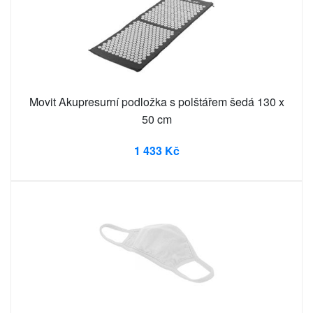
Movit Akupresurní podložka s polštářem šedá 130 x
50 cm
1 433 Kč