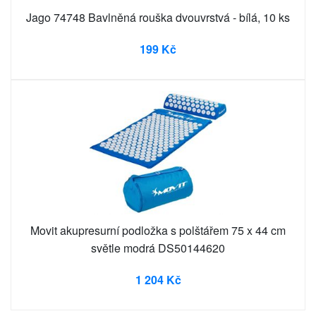
Jago 74748 Bavlněná rouška dvouvrstvá - bílá, 10 ks
199 Kč
Movit akupresurní podložka s polštářem 75 x 44 cm
světle modrá DS50144620
1 204 Kč