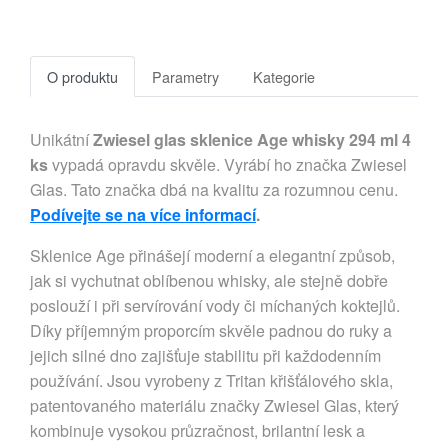
O produktu
Parametry
Kategorie
Unikátní
Zwiesel glas sklenice Age whisky 294 ml 4
ks
vypadá opravdu skvěle. Vyrábí ho značka Zwiesel
Glas. Tato značka dbá na kvalitu za rozumnou cenu.
Podívejte se na více informací
.
Sklenice Age přinášejí moderní a elegantní způsob,
jak si vychutnat oblíbenou whisky, ale stejně dobře
poslouží i při servírování vody či míchaných koktejlů.
Díky příjemným proporcím skvěle padnou do ruky a
jejich silné dno zajišťuje stabilitu při každodenním
používání. Jsou vyrobeny z Tritan křišťálového skla,
patentovaného materiálu značky Zwiesel Glas, který
kombinuje vysokou průzračnost, brilantní lesk a