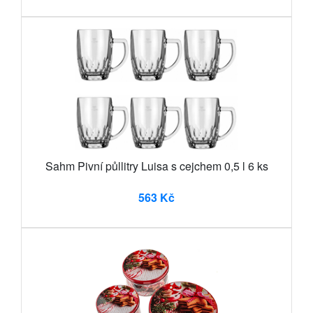
Sahm Pivní půllitry Luisa s cejchem 0,5 l 6 ks
563 Kč