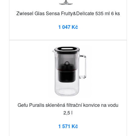
Zwiesel Glas Sensa Fruity&Delicate 535 ml 6 ks
1 047 Kč
Gefu Puralis skleněná filtrační konvice na vodu
2,5 l
1 571 Kč