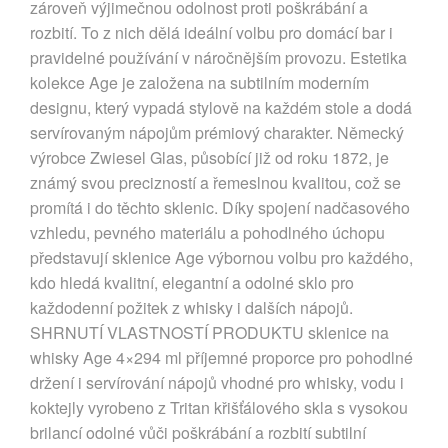
zároveň výjimečnou odolnost proti poškrábání a
rozbití. To z nich dělá ideální volbu pro domácí bar i
pravidelné používání v náročnějším provozu. Estetika
kolekce Age je založena na subtilním moderním
designu, který vypadá stylově na každém stole a dodá
servírovaným nápojům prémiový charakter. Německý
výrobce Zwiesel Glas, působící již od roku 1872, je
známý svou precizností a řemeslnou kvalitou, což se
promítá i do těchto sklenic. Díky spojení nadčasového
vzhledu, pevného materiálu a pohodlného úchopu
představují sklenice Age výbornou volbu pro každého,
kdo hledá kvalitní, elegantní a odolné sklo pro
každodenní požitek z whisky i dalších nápojů.
SHRNUTÍ VLASTNOSTÍ PRODUKTU sklenice na
whisky Age 4×294 ml příjemné proporce pro pohodlné
držení i servírování nápojů vhodné pro whisky, vodu i
koktejly vyrobeno z Tritan křišťálového skla s vysokou
brilancí odolné vůči poškrábání a rozbití subtilní