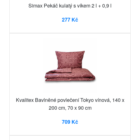
Simax Pekáč kulatý s víkem 2 l + 0,9 l
277 Kč
Kvalitex Bavlněné povlečení Tokyo vínová, 140 x
200 cm, 70 x 90 cm
709 Kč