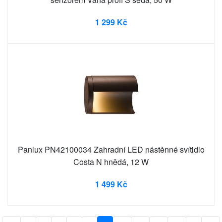
1 299 Kč
Panlux PN42100034 Zahradní LED nástěnné svítidlo
Costa N hnědá, 12 W
1 499 Kč