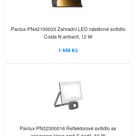
Panlux PN42100033 Zahradní LED nástěnné svítidlo
Costa N antracit, 12 W
1 449 Kč
Panlux PN32300016 Reflektorové svítidlo se
senzorem Vana profi S šedá, 50 W