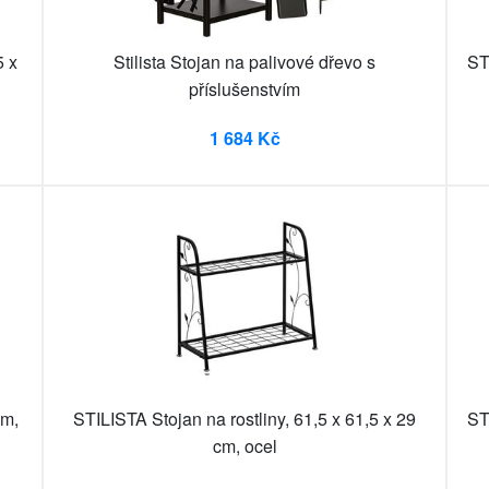
5 x
Stilista Stojan na palivové dřevo s
ST
příslušenstvím
1 684 Kč
cm,
STILISTA Stojan na rostliny, 61,5 x 61,5 x 29
ST
cm, ocel