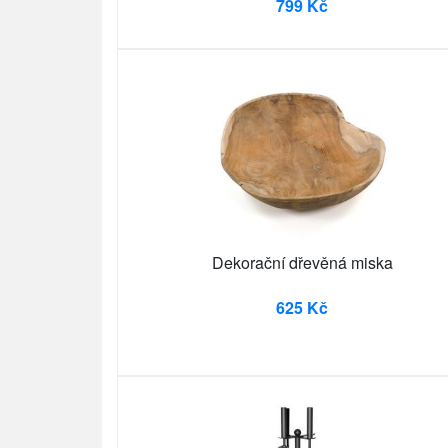
799 Kč
Dekorační dřevěná miska
625 Kč