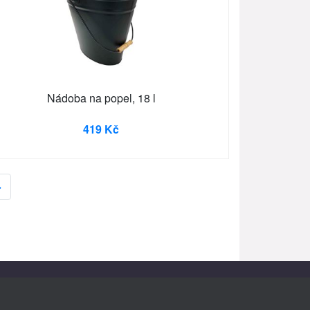
Nádoba na popel, 18 l
419 Kč
»