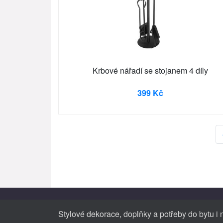
Krbové nářadí se stojanem 4 díly
399 Kč
Stylové dekorace, doplňky a potřeby do bytu i