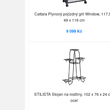
Cattara Plynový pojízdný gril Window, 117,
49 x 116 cm
9 099 Kč
STILISTA Stojan na rostliny, 102 x 76 x 24 
ocel