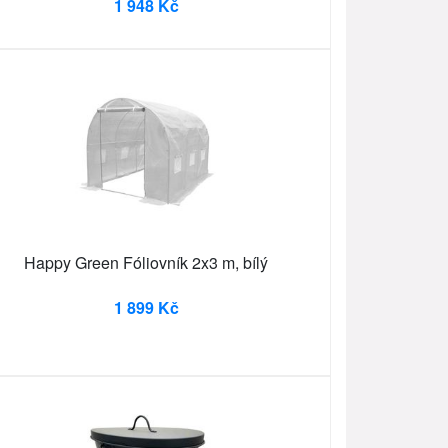
1 948 Kč
Happy Green Fóliovník 2x3 m, bílý
1 899 Kč