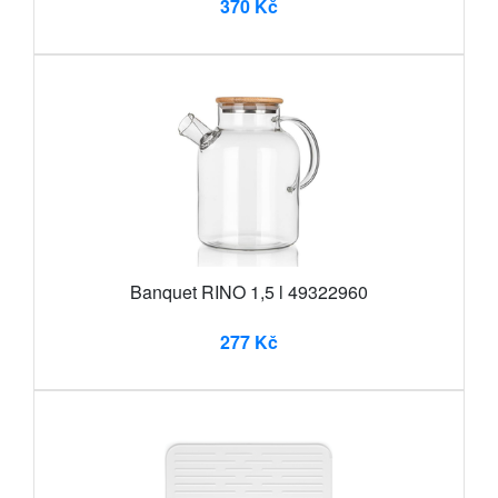
370 Kč
Banquet RINO 1,5 l 49322960
277 Kč