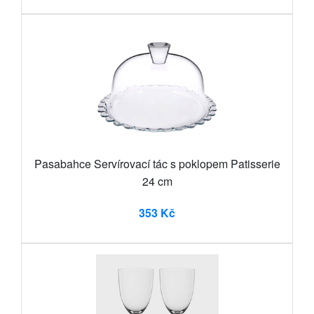
Pasabahce Servírovací tác s poklopem Patisserie
24 cm
353 Kč