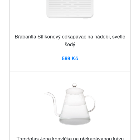
Brabantia Silikonový odkapávač na nádobí, světle
šedý
599 Kč
Trendglas Jena konvička na překapávanou kávu