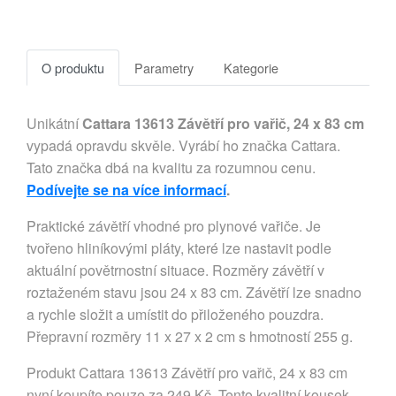
O produktu
Parametry
Kategorie
Unikátní
Cattara 13613 Závětří pro vařič, 24 x 83 cm
vypadá opravdu skvěle. Vyrábí ho značka Cattara.
Tato značka dbá na kvalitu za rozumnou cenu.
Podívejte se na více informací
.
Praktické závětří vhodné pro plynové vařiče. Je
tvořeno hliníkovými pláty, které lze nastavit podle
aktuální povětrnostní situace. Rozměry závětří v
roztaženém stavu jsou 24 x 83 cm. Závětří lze snadno
a rychle složit a umístit do přiloženého pouzdra.
Přepravní rozměry 11 x 27 x 2 cm s hmotností 255 g.
Produkt Cattara 13613 Závětří pro vařič, 24 x 83 cm
nyní koupíte pouze za 249 Kč. Tento kvalitní kousek