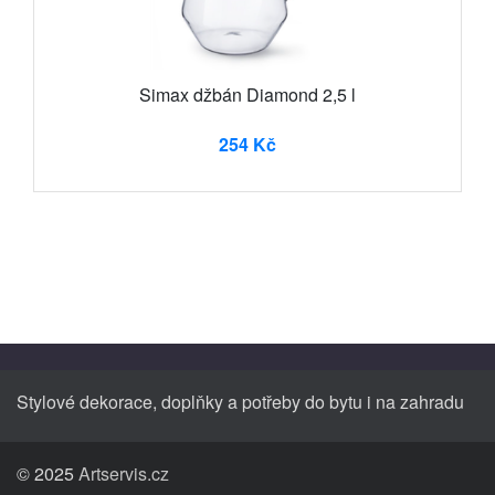
Simax džbán Diamond 2,5 l
254 Kč
Stylové dekorace, doplňky a potřeby do bytu i na zahradu
© 2025
Artservis.cz