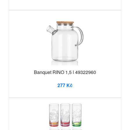
Banquet RINO 1,5 l 49322960
277 Kč