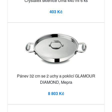
Crystalex sklenice Uma 440 ml 6 ks
403 Kč
Pánev 32 cm se 2 uchy a poklicí GLAMOUR
DIAMOND, Mepra
8 803 Kč