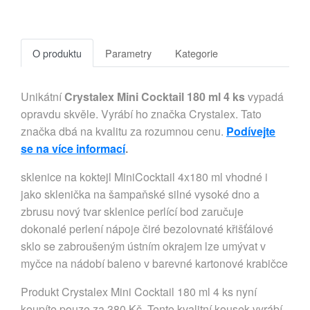
O produktu
Parametry
Kategorie
Unikátní
Crystalex Mini Cocktail 180 ml 4 ks
vypadá
opravdu skvěle. Vyrábí ho značka Crystalex. Tato
značka dbá na kvalitu za rozumnou cenu.
Podívejte
se na více informací
.
sklenice na koktejl MiniCocktail 4x180 ml vhodné i
jako sklenička na šampaňské silné vysoké dno a
zbrusu nový tvar sklenice perlící bod zaručuje
dokonalé perlení nápoje čiré bezolovnaté křišťálové
sklo se zabroušeným ústním okrajem lze umývat v
myčce na nádobí baleno v barevné kartonové krabičce
Produkt Crystalex Mini Cocktail 180 ml 4 ks nyní
koupíte pouze za 380 Kč. Tento kvalitní kousek vyrábí