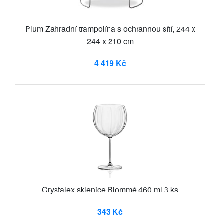
Plum Zahradní trampolína s ochrannou sítí, 244 x
244 x 210 cm
4 419 Kč
Crystalex sklenice Blommé 460 ml 3 ks
343 Kč