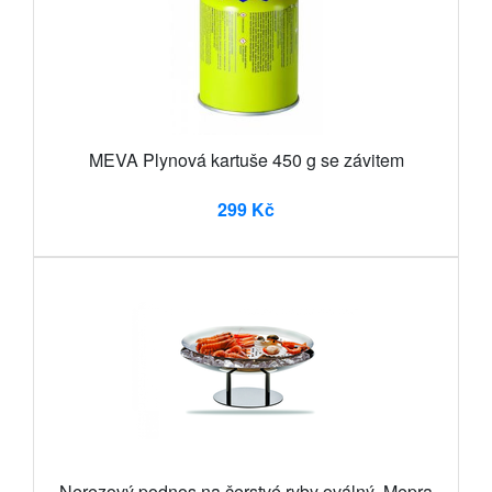
MEVA Plynová kartuše 450 g se závitem
299 Kč
Nerezový podnos na čerstvé ryby oválný, Mepra