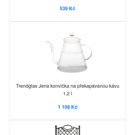
539 Kč
Trendglas Jena konvička na překapávanou kávu
1,2 l
1 108 Kč