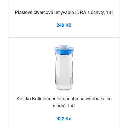
Plastové čtvercové umyvadlo IDRA s úchyty, 13 l
249 Kč
Kefirko Kefir fermenter nádoba na výrobu kefíru
modrá 1,4 l
922 Kč