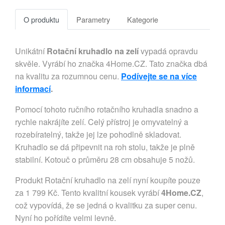
O produktu
Parametry
Kategorie
Unikátní
Rotační kruhadlo na zelí
vypadá opravdu
skvěle. Vyrábí ho značka 4Home.CZ. Tato značka dbá
na kvalitu za rozumnou cenu.
Podívejte se na více
informací
.
Pomocí tohoto ručního rotačního kruhadla snadno a
rychle nakrájíte zelí. Celý přístroj je omyvatelný a
rozebíratelný, takže jej lze pohodlně skladovat.
Kruhadlo se dá připevnit na roh stolu, takže je plně
stabilní. Kotouč o průměru 28 cm obsahuje 5 nožů.
Produkt Rotační kruhadlo na zelí nyní koupíte pouze
za 1 799 Kč. Tento kvalitní kousek vyrábí
4Home.CZ
,
což vypovídá, že se jedná o kvalitku za super cenu.
Nyní ho pořídíte velmi levně.