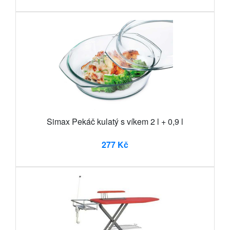
Simax Pekáč kulatý s víkem 2 l + 0,9 l
277 Kč