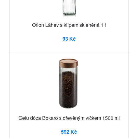
Orion Láhev s klipem skleněná 1 l
93 Kč
Gefu dóza Bokaro s dřevěným víčkem 1500 ml
592 Kč