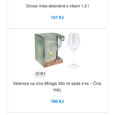
Simax mísa skleněná s víkem 1,3 l
167 Kč
Sklenice na víno Mirage 380 ml sada 4 ks – Čirá,
H&L
780 Kč