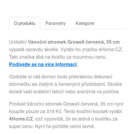
O produktu
Parametry
Kategorie
Unikátní
Vánoční stromek Growell červená, 35 cm
vypadá opravdu skvěle. Vyrábí ho značka 4Home.CZ.
Tato značka dbá na kvalitu za rozumnou cenu.
Podívejte se na více informací
.
Ozdobte si váš domov touto překrásnou dekorací
stromečku se zlatými a červenými přízdobami. Skvěle
doladí vaší sváteční tabuli nebo aranžmá na poličce.
Produkt Vánoční stromek Growell červená, 35 cm nyní
koupíte pouze za 319 Kč. Tento kvalitní kousek vyrábí
4Home.CZ
, což vypovídá, že se jedná o kvalitku za
super cenu. Nyní ho pořídíte velmi levně.