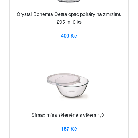
Crystal Bohemia Cettia optic poháry na zmrzlinu
295 ml 6 ks
400 Kč
Simax mísa skleněná s víkem 1,3 l
167 Kč