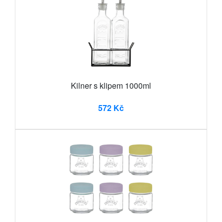
Kilner s klipem 1000ml
572 Kč