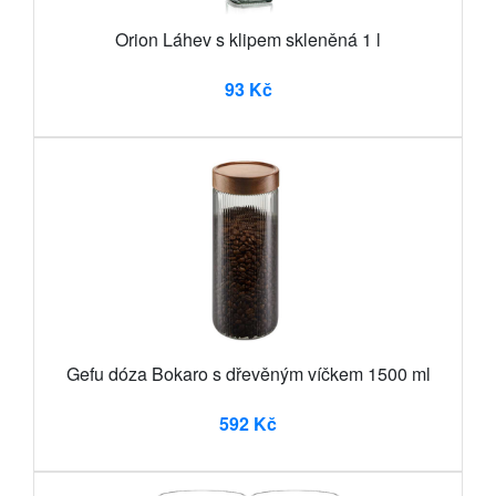
Orion Láhev s klipem skleněná 1 l
93 Kč
Gefu dóza Bokaro s dřevěným víčkem 1500 ml
592 Kč