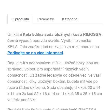
O produktu
Parametry
Kategorie
Unikátní
Kela 5dílná sada úložných košů RIMOSSA,
černá
vypadá opravdu skvěle. Vyrábí ho značka
KELA. Tato značka dbá na kvalitu za rozumnou cenu.
Podívejte se na více informací
.
Bojujete-li s nedostatkem místa, úložné boxy jsou tou
správnou volbou pro uspořádání různých věcí v
domácnosti. Už žádné ledabyle odložené věci ve vaší
domácnosti, díky úložným boxům, budete mít vše po
ruce a řádně uklizené. Sada obsahuje: 2x koš 20 x 14
x 11 cm 2x koš 22 x 16 x 14 cm 1x koš 35 x 25 x 15 cm
vnitřek: podšívka
Produkt Kela 5dílná sada úložných košů RIMOSSA,