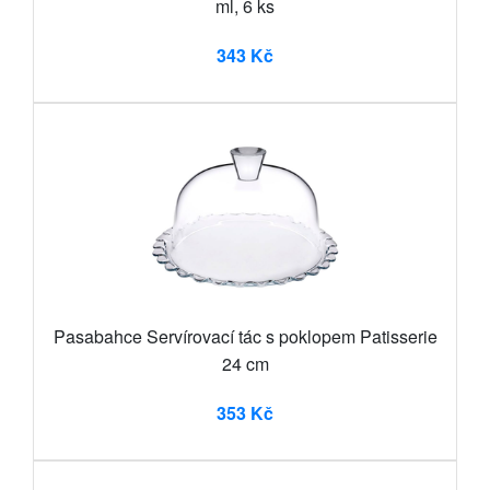
ml, 6 ks
343 Kč
Pasabahce Servírovací tác s poklopem Patisserie
24 cm
353 Kč