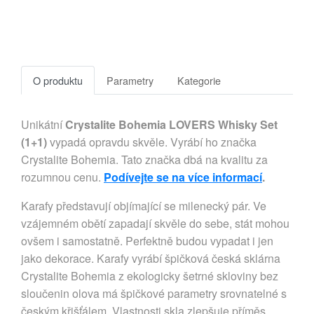
O produktu
Parametry
Kategorie
Unikátní
Crystalite Bohemia LOVERS Whisky Set
(1+1)
vypadá opravdu skvěle. Vyrábí ho značka
Crystalite Bohemia. Tato značka dbá na kvalitu za
rozumnou cenu.
Podívejte se na více informací
.
Karafy představují objímající se milenecký pár. Ve
vzájemném obětí zapadají skvěle do sebe, stát mohou
ovšem i samostatně. Perfektně budou vypadat i jen
jako dekorace. Karafy vyrábí špičková česká sklárna
Crystalite Bohemia z ekologicky šetrné skloviny bez
sloučenin olova má špičkové parametry srovnatelné s
českým křišťálem. Vlastnosti skla zlepšuje příměs