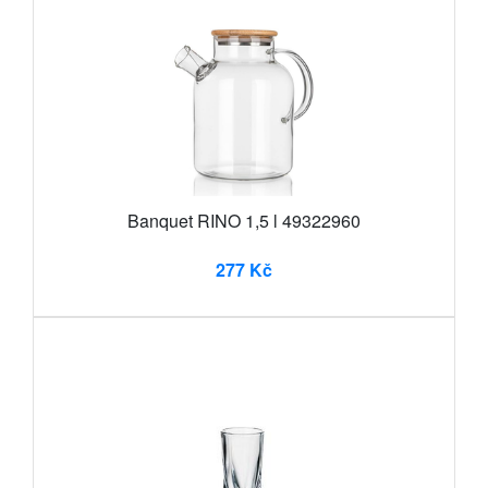
Banquet RINO 1,5 l 49322960
277 Kč