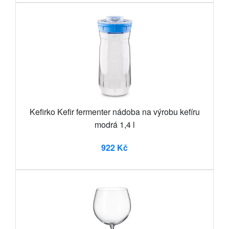
Kefirko Kefir fermenter nádoba na výrobu kefíru
modrá 1,4 l
922 Kč