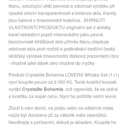
titanu, zaručující větší pevnost a odolnost výrobku při
vysoké úrovni transparentnosti a brilance skla. Karafy
jsou balené v tmavomodré krabičce. SHRNUTÍ
VLASTNOSTÍ PRODUKTU originální set 2 whisky
karaf netradiční pojetí mileneckého páru pevné
bezolovnaté křišťálové sklo příměs titanu zlepšuje
odolnost skla proti rozbití a poškrábání tradiční český
sklářský výrobek tmavomodrý dárkový prezentační box
- vhodné jaké dárek sklo vhodné do myčky
Produkt Crystalite Bohemia LOVERS Whisky Set (1+1)
nyní koupíte pouze za 2 050 Kč. Tento kvalitní kousek
vyrábí
Crystalite Bohemia
, což vypovídá, že se jedná
o kvalitku za super cenu. Nyní ho pořídíte velmi levně.
Zboží k vám domů, na poštu nebo na odběrná místa
může být doručeno již za několik málo okamžiků.
Neváhejte s pořízením, dokud je skladem. Koupíte ho