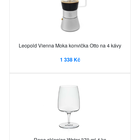
Leopold Vienna Moka konvička Otto na 4 kávy
1 338 Kč
Rona sklenice Water 370 ml 4 ks