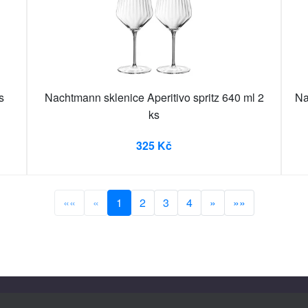
s
Nachtmann sklenice Aperitivo spritz 640 ml 2
Na
ks
325 Kč
««
«
1
2
3
4
»
»»