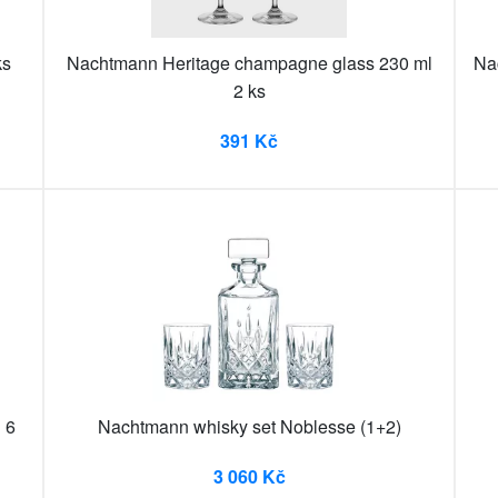
ks
Nachtmann Heritage champagne glass 230 ml
Na
2 ks
391 Kč
 6
Nachtmann whisky set Noblesse (1+2)
3 060 Kč