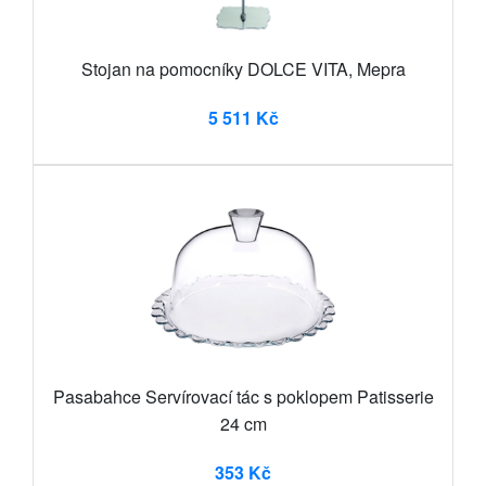
Stojan na pomocníky DOLCE VITA, Mepra
5 511 Kč
Pasabahce Servírovací tác s poklopem Patisserie
24 cm
353 Kč