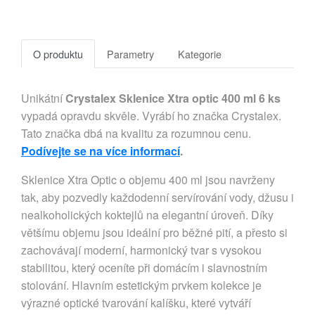
O produktu
Parametry
Kategorie
Unikátní
Crystalex Sklenice Xtra optic 400 ml 6 ks
vypadá opravdu skvěle. Vyrábí ho značka Crystalex.
Tato značka dbá na kvalitu za rozumnou cenu.
Podívejte se na více informací
.
Sklenice Xtra Optic o objemu 400 ml jsou navrženy
tak, aby pozvedly každodenní servírování vody, džusu i
nealkoholických koktejlů na elegantní úroveň. Díky
většímu objemu jsou ideální pro běžné pití, a přesto si
zachovávají moderní, harmonický tvar s vysokou
stabilitou, který oceníte při domácím i slavnostním
stolování. Hlavním estetickým prvkem kolekce je
výrazné optické tvarování kalíšku, které vytváří