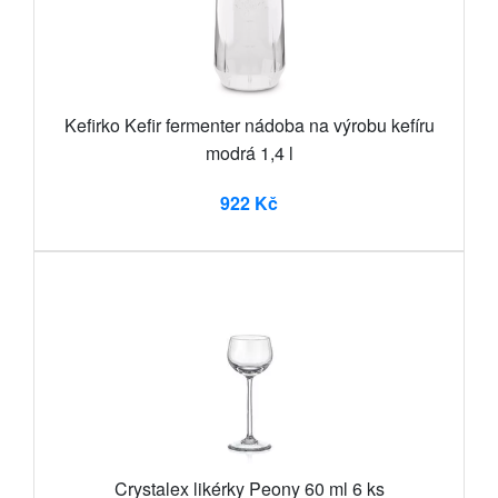
Kefirko Kefir fermenter nádoba na výrobu kefíru
modrá 1,4 l
922 Kč
Crystalex likérky Peony 60 ml 6 ks