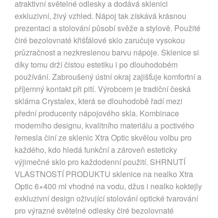
atraktivní světelné odlesky a dodává sklenici
exkluzivní, živý vzhled. Nápoj tak získává krásnou
prezentaci a stolování působí svěže a stylově. Použité
čiré bezolovnaté křišťálové sklo zaručuje vysokou
průzračnost a nezkreslenou barvu nápoje. Sklenice si
díky tomu drží čistou estetiku i po dlouhodobém
používání. Zabroušený ústní okraj zajišťuje komfortní a
příjemný kontakt při pití. Výrobcem je tradiční česká
sklárna Crystalex, která se dlouhodobě řadí mezi
přední producenty nápojového skla. Kombinace
moderního designu, kvalitního materiálu a poctivého
řemesla činí ze sklenic Xtra Optic skvělou volbu pro
každého, kdo hledá funkční a zároveň esteticky
výjimečné sklo pro každodenní použití. SHRNUTÍ
VLASTNOSTÍ PRODUKTU sklenice na nealko Xtra
Optic 6×400 ml vhodné na vodu, džus i nealko koktejly
exkluzivní design oživující stolování optické tvarování
pro výrazné světelné odlesky čiré bezolovnaté