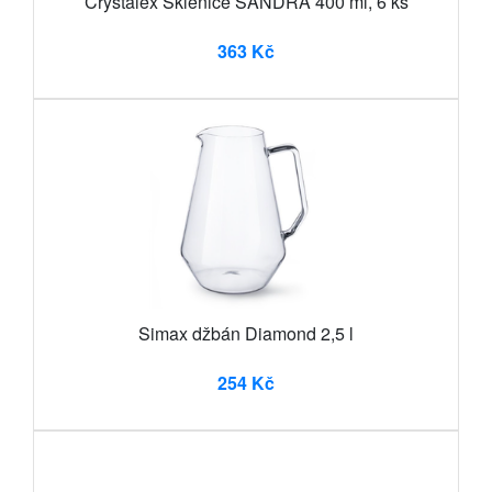
Crystalex Sklenice SANDRA 400 ml, 6 ks
363 Kč
Simax džbán Diamond 2,5 l
254 Kč