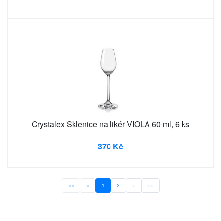
Crystalex Sklenice na likér VIOLA 60 ml, 6 ks
370 Kč
««
«
1
2
»
»»