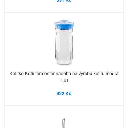
Kefirko Kefir fermenter nádoba na výrobu kefíru modrá
1,4 l
922 Kč