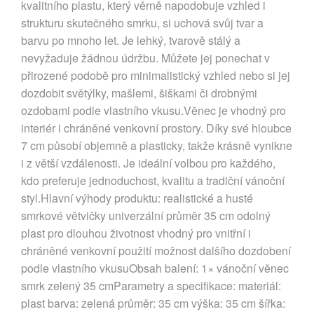
kvalitního plastu, který věrně napodobuje vzhled i
strukturu skutečného smrku, si uchová svůj tvar a
barvu po mnoho let. Je lehký, tvarově stálý a
nevyžaduje žádnou údržbu. Můžete jej ponechat v
přirozené podobě pro minimalistický vzhled nebo si jej
dozdobit světýlky, mašlemi, šiškami či drobnými
ozdobami podle vlastního vkusu.Věnec je vhodný pro
interiér i chráněné venkovní prostory. Díky své hloubce
7 cm působí objemně a plasticky, takže krásně vynikne
i z větší vzdálenosti. Je ideální volbou pro každého,
kdo preferuje jednoduchost, kvalitu a tradiční vánoční
styl.Hlavní výhody produktu: realistické a husté
smrkové větvičky univerzální průměr 35 cm odolný
plast pro dlouhou životnost vhodný pro vnitřní i
chráněné venkovní použití možnost dalšího dozdobení
podle vlastního vkusuObsah balení: 1× vánoční věnec
smrk zelený 35 cmParametry a specifikace: materiál:
plast barva: zelená průměr: 35 cm výška: 35 cm šířka: