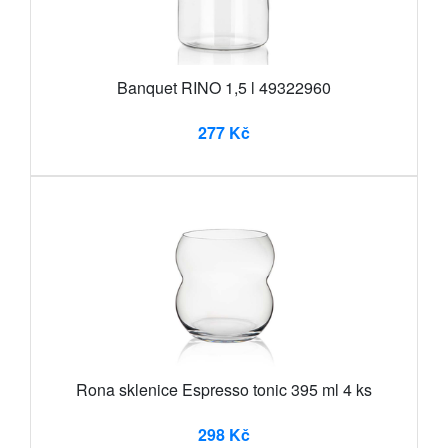
Banquet RINO 1,5 l 49322960
277 Kč
Rona sklenice Espresso tonic 395 ml 4 ks
298 Kč