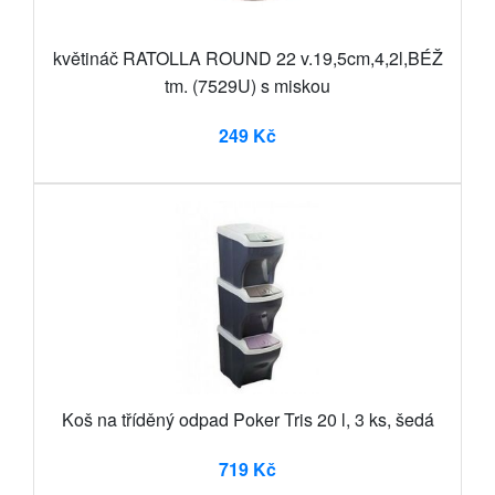
květináč RATOLLA ROUND 22 v.19,5cm,4,2l,BÉŽ
tm. (7529U) s miskou
249 Kč
Koš na tříděný odpad Poker Tris 20 l, 3 ks, šedá
719 Kč