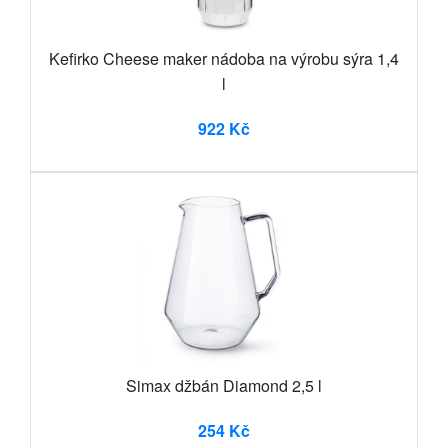
Kefirko Cheese maker nádoba na výrobu sýra 1,4
l
922 Kč
Simax džbán Diamond 2,5 l
254 Kč