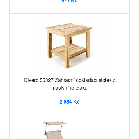
927 Kč
Divero 55327 Zahradní odkládací stolek z
masivního teaku
2 084 Kč