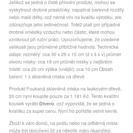
Jelikož se jedná o čistě přírodní produkt, mohou se
vyskytnout drobné prasklinky, nepatrné barevné rozdíly
nebo malé dírky, což nemá vliv na kvalitu výrobku, ale
zdůrazňuje jeho jedinečnost. Totéž platí pro případné
drobné vměstky vzduchu nebo částic, které mohou
vzniknout při ruční práci. Upozorňujeme, že uvedené
velikosti jsou průměrné přibližné hodnoty. Technické
údaje: rozměry: cca 30 x 25 x 15 cm (d x š x v) průměr
otvoru misky: cca 18 cm průměr misky v nejširším
místě: cca 20 cm výška (vnější): cca 10 cm Obsah
balení: 1 x skleněná miska na dřevě
Produkt Foukaná skleněná miska na teakovém dřevě,
20 cm nyní koupíte pouze za 1 181 Kč. Tento kvalitní
kousek vyrábí
Divero
, což vypovídá, že se jedná o
kvalitku za super cenu. Nyní ho pořídíte velmi levně.
Zboží k vám domů, na poštu nebo na odběrná místa
může být doručeno již za několik málo okamžiků.