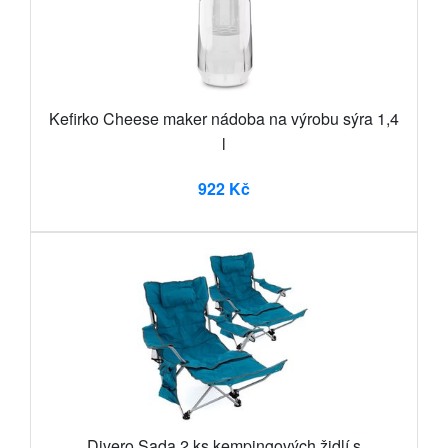
Kefirko Cheese maker nádoba na výrobu sýra 1,4
l
922 Kč
Divero Sada 2 ks kempingových židlí s