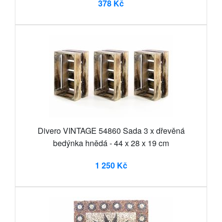
378 Kč
Divero VINTAGE 54860 Sada 3 x dřevěná
bedýnka hnědá - 44 x 28 x 19 cm
1 250 Kč