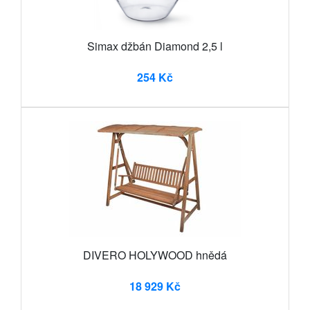
Simax džbán Diamond 2,5 l
254 Kč
DIVERO HOLYWOOD hnědá
18 929 Kč