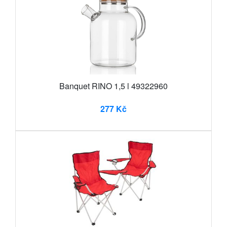
Banquet RINO 1,5 l 49322960
277 Kč