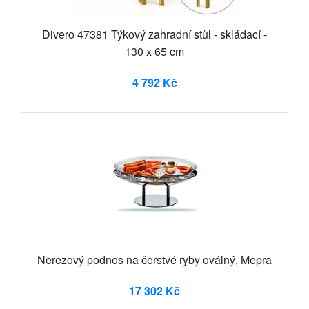
Divero 47381 Týkový zahradní stůl - skládací -
130 x 65 cm
4 792 Kč
Nerezový podnos na čerstvé ryby oválný, Mepra
17 302 Kč