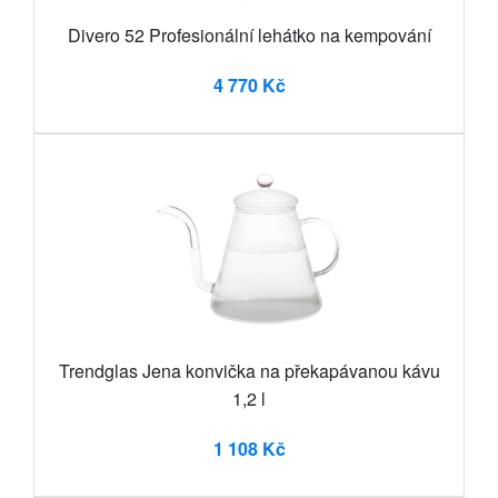
Divero 52 Profesionální lehátko na kempování
4 770 Kč
Trendglas Jena konvička na překapávanou kávu
1,2 l
1 108 Kč