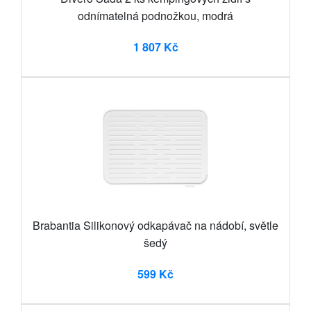
odnímatelná podnožkou, modrá
1 807 Kč
Brabantia Silikonový odkapávač na nádobí, světle
šedý
599 Kč