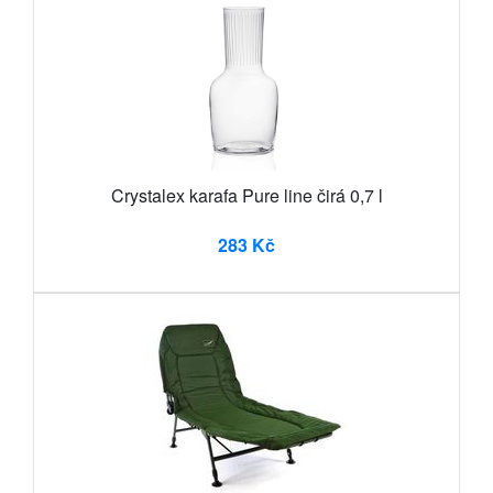
Crystalex karafa Pure line čirá 0,7 l
283 Kč