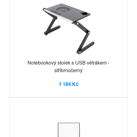
Notebookový stolek s USB větrákem -
stříbrnočerný
1 184 Kč