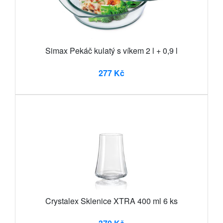
Simax Pekáč kulatý s víkem 2 l + 0,9 l
277 Kč
Crystalex Sklenice XTRA 400 ml 6 ks