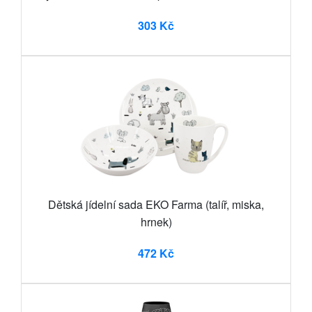
303 Kč
Dětská jídelní sada EKO Farma (talíř, miska,
hrnek)
472 Kč