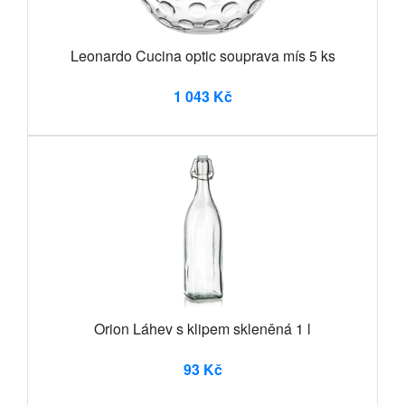
Leonardo Cucina optic souprava mís 5 ks
1 043 Kč
Orion Láhev s klipem skleněná 1 l
93 Kč