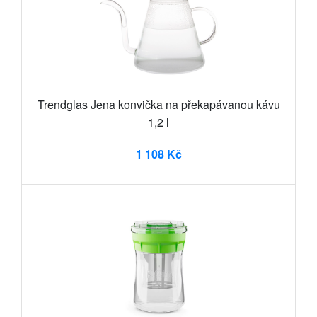
Trendglas Jena konvička na překapávanou kávu
1,2 l
1 108 Kč