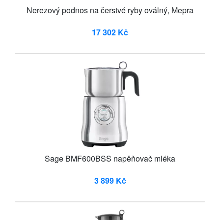
Nerezový podnos na čerstvé ryby oválný, Mepra
17 302 Kč
Sage BMF600BSS napěňovač mléka
3 899 Kč