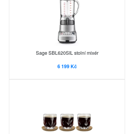
Sage SBL620SIL stolní mixér
6 199 Kč