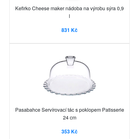
Kefirko Cheese maker nádoba na výrobu sýra 0,9
l
831 Kč
Pasabahce Servírovací tác s poklopem Patisserie
24 cm
353 Kč