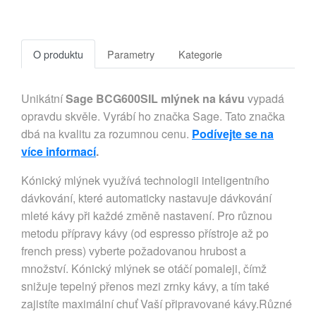
O produktu
Parametry
Kategorie
Unikátní
Sage BCG600SIL mlýnek na kávu
vypadá
opravdu skvěle. Vyrábí ho značka Sage. Tato značka
dbá na kvalitu za rozumnou cenu.
Podívejte se na
více informací
.
Kónický mlýnek využívá technologii inteligentního
dávkování, které automaticky nastavuje dávkování
mleté kávy při každé změně nastavení. Pro různou
metodu přípravy kávy (od espresso přístroje až po
french press) vyberte požadovanou hrubost a
množství. Kónický mlýnek se otáčí pomaleji, čímž
snižuje tepelný přenos mezi zrnky kávy, a tím také
zajistíte maximální chuť Vaší připravované kávy.Různé