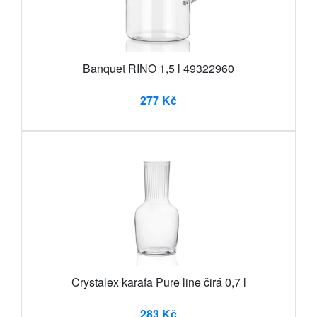
Banquet RINO 1,5 l 49322960
277 Kč
Crystalex karafa Pure line čirá 0,7 l
283 Kč