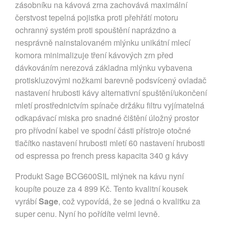
zásobníku na kávová zrna zachovává maximální
čerstvost tepelná pojistka proti přehřátí motoru
ochranný systém proti spouštění naprázdno a
nesprávně nainstalovaném mlýnku unikátní mlecí
komora minimalizuje tření kávových zrn před
dávkováním nerezová základna mlýnku vybavena
protiskluzovými nožkami barevně podsvícený ovladač
nastavení hrubosti kávy alternativní spuštění/ukončení
mletí prostřednictvím spínače držáku filtru vyjímatelná
odkapávací miska pro snadné čištění úložný prostor
pro přívodní kabel ve spodní části přístroje otočné
tlačítko nastavení hrubosti mletí 60 nastavení hrubosti
od espressa po french press kapacita 340 g kávy
Produkt Sage BCG600SIL mlýnek na kávu nyní
koupíte pouze za 4 899 Kč. Tento kvalitní kousek
vyrábí
Sage
, což vypovídá, že se jedná o kvalitku za
super cenu. Nyní ho pořídíte velmi levně.