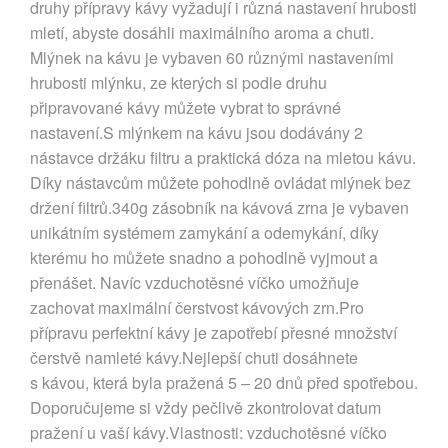
druhy přípravy kávy vyžadují i různá nastavení hrubosti
mletí, abyste dosáhli maximálního aroma a chuti.
Mlýnek na kávu je vybaven 60 různými nastaveními
hrubosti mlýnku, ze kterých si podle druhu
připravované kávy můžete vybrat to správné
nastavení.S mlýnkem na kávu jsou dodávány 2
nástavce držáku filtru a praktická dóza na mletou kávu.
Díky nástavcům můžete pohodlně ovládat mlýnek bez
držení filtrů.340g zásobník na kávová zrna je vybaven
unikátním systémem zamykání a odemykání, díky
kterému ho můžete snadno a pohodlně vyjmout a
přenášet. Navíc vzduchotěsné víčko umožňuje
zachovat maximální čerstvost kávových zrn.Pro
přípravu perfektní kávy je zapotřebí přesné množství
čerstvě namleté kávy.Nejlepší chuti dosáhnete
s kávou, která byla pražená 5 – 20 dnů před spotřebou.
Doporučujeme si vždy pečlivě zkontrolovat datum
pražení u vaší kávy.Vlastnosti: vzduchotěsné víčko