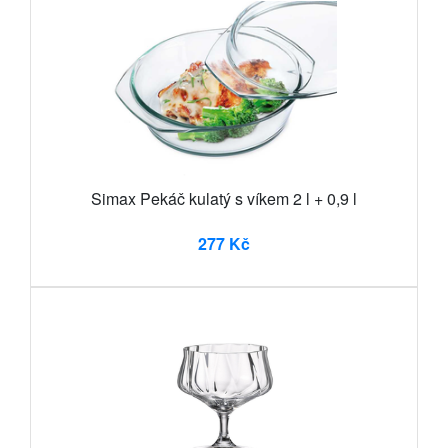
Simax Pekáč kulatý s víkem 2 l + 0,9 l
277 Kč