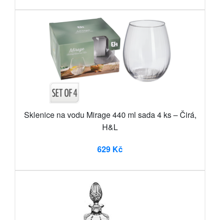
Sklenice na vodu Mirage 440 ml sada 4 ks – Čirá,
H&L
629 Kč