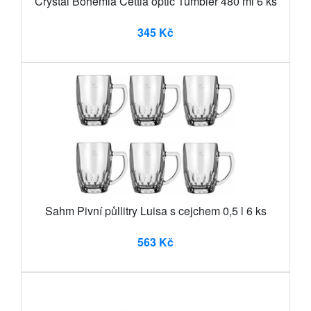
Crystal Bohemia Cettia optic Tumbler 480 ml 6 ks
345 Kč
Sahm Pivní půllitry Luisa s cejchem 0,5 l 6 ks
563 Kč