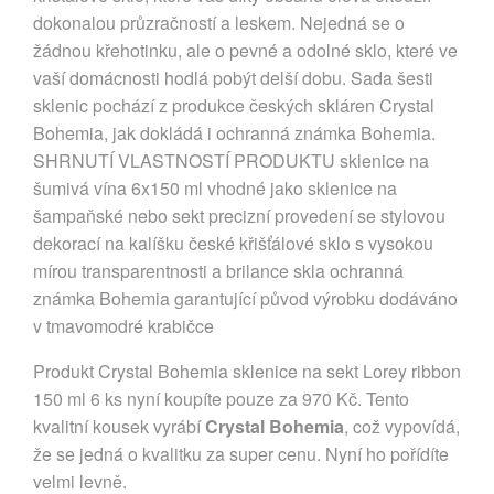
dokonalou průzračností a leskem. Nejedná se o
žádnou křehotinku, ale o pevné a odolné sklo, které ve
vaší domácnosti hodlá pobýt delší dobu. Sada šesti
sklenic pochází z produkce českých skláren Crystal
Bohemia, jak dokládá i ochranná známka Bohemia.
SHRNUTÍ VLASTNOSTÍ PRODUKTU sklenice na
šumivá vína 6x150 ml vhodné jako sklenice na
šampaňské nebo sekt precizní provedení se stylovou
dekorací na kalíšku české křišťálové sklo s vysokou
mírou transparentnosti a brilance skla ochranná
známka Bohemia garantující původ výrobku dodáváno
v tmavomodré krabičce
Produkt Crystal Bohemia sklenice na sekt Lorey ribbon
150 ml 6 ks nyní koupíte pouze za 970 Kč. Tento
kvalitní kousek vyrábí
Crystal Bohemia
, což vypovídá,
že se jedná o kvalitku za super cenu. Nyní ho pořídíte
velmi levně.