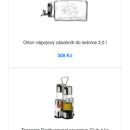
Orion nápojový zásobník do lednice 3,5 l
308 Kč
Tescoma Dochucovací souprava Club 4 ks