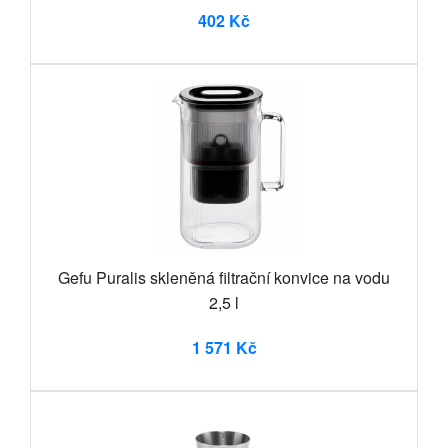
402 Kč
Gefu Puralis skleněná filtrační konvice na vodu
2,5 l
1 571 Kč