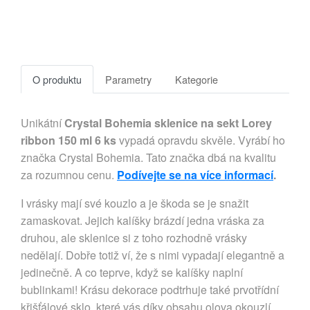
O produktu
Parametry
Kategorie
Unikátní
Crystal Bohemia sklenice na sekt Lorey
ribbon 150 ml 6 ks
vypadá opravdu skvěle. Vyrábí ho
značka Crystal Bohemia. Tato značka dbá na kvalitu
za rozumnou cenu.
Podívejte se na více informací
.
I vrásky mají své kouzlo a je škoda se je snažit
zamaskovat. Jejich kalíšky brázdí jedna vráska za
druhou, ale sklenice si z toho rozhodně vrásky
nedělají. Dobře totiž ví, že s nimi vypadají elegantně a
jedinečně. A co teprve, když se kalíšky naplní
bublinkami! Krásu dekorace podtrhuje také prvotřídní
křišťálové sklo, které vás díky obsahu olova okouzlí