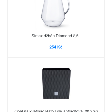
Simax džbán Diamond 2,5 l
254 Kč
Obal na květináč Rato Low antracitová, 20 x 20