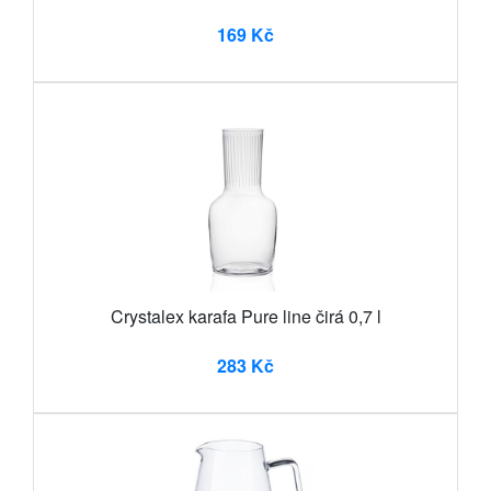
169 Kč
Crystalex karafa Pure line čirá 0,7 l
283 Kč