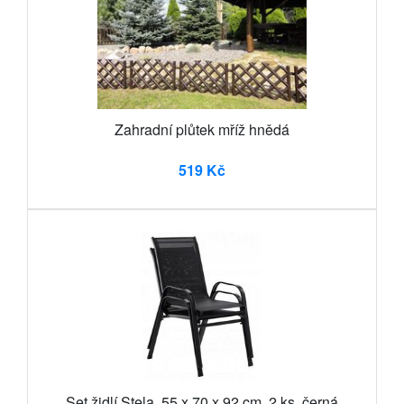
Zahradní plůtek mříž hnědá
519 Kč
Set židlí Stela, 55 x 70 x 92 cm, 2 ks, černá