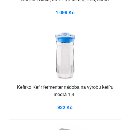
1 099 Kč
Kefirko Kefir fermenter nádoba na výrobu kefíru
modrá 1,4 l
922 Kč