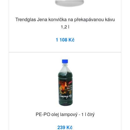
Trendglas Jena konvička na překapávanou kávu
1,2 l
1 108 Kč
PE-PO olej lampový - 1 l čirý
239 Kč