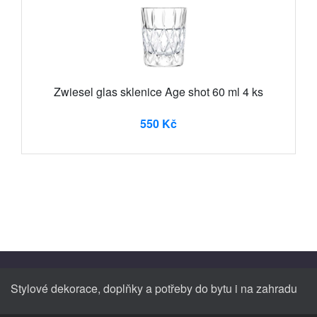
Zwiesel glas sklenice Age shot 60 ml 4 ks
550 Kč
Stylové dekorace, doplňky a potřeby do bytu i na zahradu