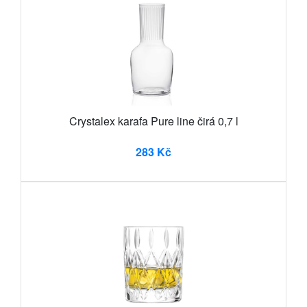
Crystalex karafa Pure line čirá 0,7 l
283 Kč