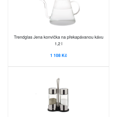
Trendglas Jena konvička na překapávanou kávu
1,2 l
1 108 Kč