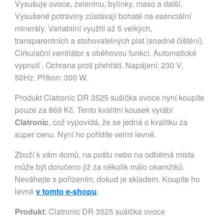
Vysušuje ovoce, zeleninu, bylinky, maso a další.
Vysušené potraviny zůstávají bohaté na esenciální
minerály. Variabilní využití až 5 velkých,
transparentních a stohovatelných plat (snadné čištění).
Cirkulační ventilátor s oběhovou funkcí. Automatické
vypnutí . Ochrana proti přehřátí. Napájení: 230 V,
50Hz. Příkon: 300 W.
Produkt Clatronic DR 3525 sušička ovoce nyní koupíte
pouze za 869 Kč. Tento kvalitní kousek vyrábí
Clatronic
, což vypovídá, že se jedná o kvalitku za
super cenu. Nyní ho pořídíte velmi levně.
Zboží k vám domů, na poštu nebo na odběrná místa
může být doručeno již za několik málo okamžiků.
Neváhejte s pořízením, dokud je skladem. Koupíte ho
levně
v tomto e-shopu
.
Produkt
: Clatronic DR 3525 sušička ovoce