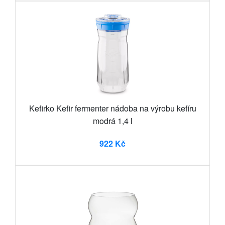
Kefirko Kefir fermenter nádoba na výrobu kefíru
modrá 1,4 l
922 Kč