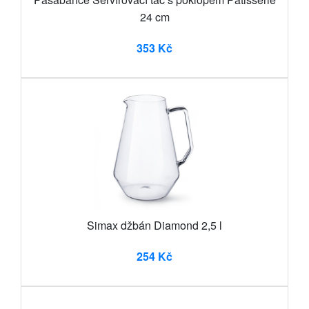
24 cm
353 Kč
Simax džbán Diamond 2,5 l
254 Kč