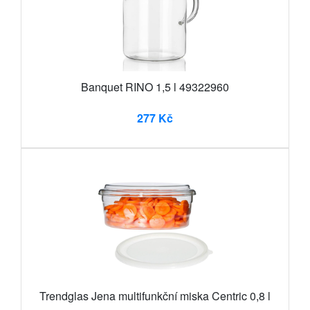
Banquet RINO 1,5 l 49322960
277 Kč
Trendglas Jena multifunkční miska Centric 0,8 l