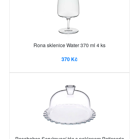
Rona sklenice Water 370 ml 4 ks
370 Kč
Pasabahce Servírovací tác s poklopem Patisserie