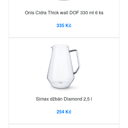
Onis Cidra Thick wall DOF 330 ml 6 ks
335 Kč
Simax džbán Diamond 2,5 l
254 Kč