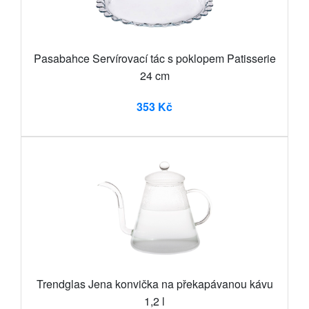
Pasabahce Servírovací tác s poklopem Patisserie
24 cm
353 Kč
Trendglas Jena konvička na překapávanou kávu
1,2 l