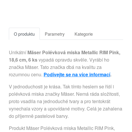
O produktu
Parametry
Kategorie
Unikátní
Mäser Polévková miska Metallic RIM Pink,
18,6 cm, 6 ks
vypadá opravdu skvěle. Vyrábí ho
značka Mäser. Tato značka dbá na kvalitu za
rozumnou cenu.
Podívejte se na více informací
.
V jednoduchosti je krása. Tak tímto heslem se řídí i
polévková miska značky Mäser. Nemá ráda složitosti,
proto vsadila na jednoduché tvary a pro tentokrát
vynechala vzory a upovídané motivy. Celá je zahalena
do příjemně pastelové barvy.
Produkt Mäser Polévková miska Metallic RIM Pink,