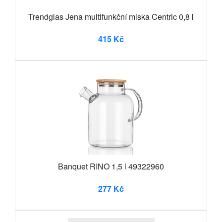
Trendglas Jena multifunkční miska Centric 0,8 l
415 Kč
Banquet RINO 1,5 l 49322960
277 Kč