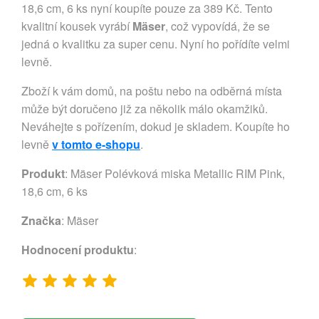
18,6 cm, 6 ks nyní koupíte pouze za 389 Kč. Tento
kvalitní kousek vyrábí
Mäser
, což vypovídá, že se
jedná o kvalitku za super cenu. Nyní ho pořídíte velmi
levně.
Zboží k vám domů, na poštu nebo na odběrná místa
může být doručeno již za několik málo okamžiků.
Neváhejte s pořízením, dokud je skladem. Koupíte ho
levně
v tomto e-shopu
.
Produkt
: Mäser Polévková miska Metallic RIM Pink,
18,6 cm, 6 ks
Značka
:
Mäser
Hodnocení produktu
: