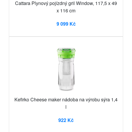
Cattara Plynový pojízdný gril Window, 117,5 x 49
x 116 cm
9 099 Kč
Kefirko Cheese maker nádoba na výrobu sýra 1,4
l
922 Kč