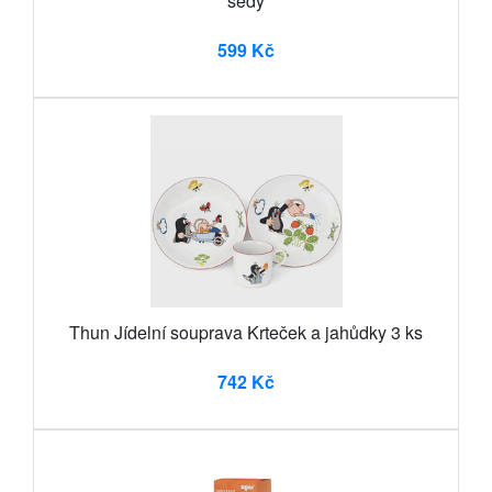
šedý
599 Kč
Thun Jídelní souprava Krteček a jahůdky 3 ks
742 Kč