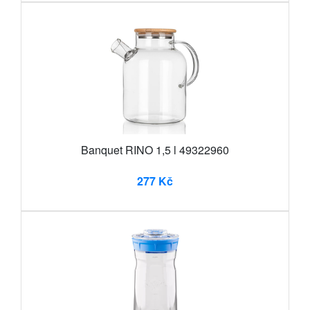
Banquet RINO 1,5 l 49322960
277 Kč