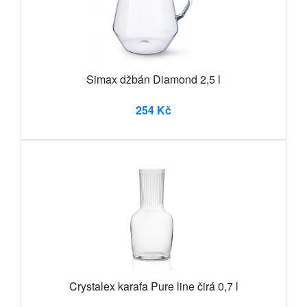
Simax džbán Diamond 2,5 l
254 Kč
Crystalex karafa Pure line čirá 0,7 l