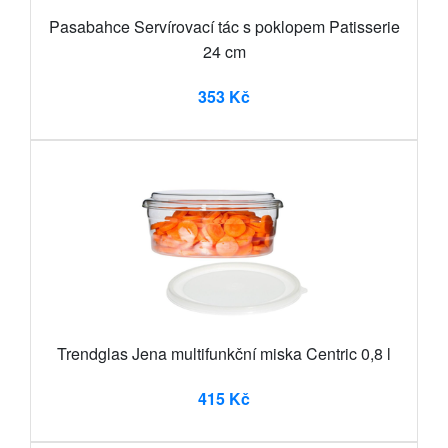
Pasabahce Servírovací tác s poklopem Patisserie
24 cm
353 Kč
Trendglas Jena multifunkční miska Centric 0,8 l
415 Kč