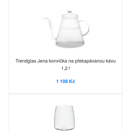
Trendglas Jena konvička na překapávanou kávu
1,2 l
1 108 Kč