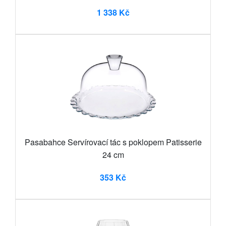
1 338 Kč
Pasabahce Servírovací tác s poklopem Patisserie
24 cm
353 Kč