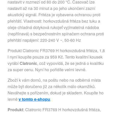
nastavit v rozmezí od 80 do 200 °C. Časovač lze
nastavit až na 30 minut a po jeho ukončení zazní
akustický signál. Fritéza je vybavena ochranou proti
přehřátí. Vlastnosti: horkovzdušná fritéza bez tuku a
oleje chladná dotyková rukojeť vyjímatelná nádoba
(nepřilnavá) s bezpečnostním spínačem ochrana proti
přehřátí napájení: 220-240 V ~, 50-60 Hz
Produkt Clatronic FR3769 H horkovzdušná fritéza, 1,8
l nyní koupíte pouze za 959 Kč. Tento kvalitní kousek
vyrábí
Clatronic
, což vypovídá, že se jedná o kvalitku
za super cenu. Nyní ho pořídíte velmi levně.
Zboží k vám domů, na poštu nebo na odběrná místa
může být doručeno již za několik málo okamžiků.
Neváhejte s pořízením, dokud je skladem. Koupíte ho
levně
v tomto e-shopu
.
Produkt
: Clatronic FR3769 H horkovzdušná fritéza,