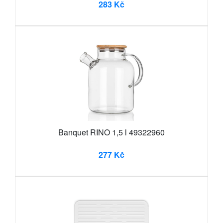
283 Kč
Banquet RINO 1,5 l 49322960
277 Kč