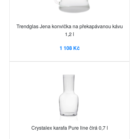
Trendglas Jena konvička na překapávanou kávu
1,2 l
1 108 Kč
Crystalex karafa Pure line čirá 0,7 l