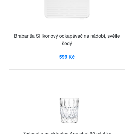
Brabantia Silikonový odkapávač na nádobí, světle
šedý
599 Kč
Zwiesel glas sklenice Age shot 60 ml 4 ks