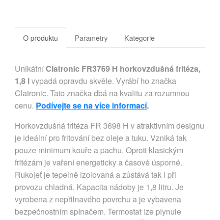
O produktu
Parametry
Kategorie
Unikátní
Clatronic FR3769 H horkovzdušná fritéza,
1,8 l
vypadá opravdu skvěle. Vyrábí ho značka
Clatronic. Tato značka dbá na kvalitu za rozumnou
cenu.
Podívejte se na více informací
.
Horkovzdušná fritéza FR 3698 H v atraktivním designu
je ideální pro fritování bez oleje a tuku. Vzniká tak
pouze minimum kouře a pachu. Oproti klasickým
fritézám je vaření energeticky a časově úsporné.
Rukojeť je tepelně izolovaná a zůstává tak i při
provozu chladná. Kapacita nádoby je 1,8 litru. Je
vyrobena z nepřilnavého povrchu a je vybavena
bezpečnostním spínačem. Termostat lze plynule