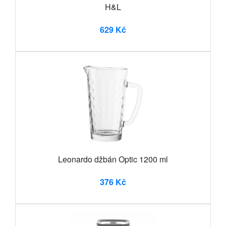
H&L
629 Kč
Leonardo džbán Optic 1200 ml
376 Kč