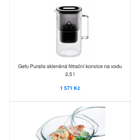
Gefu Puralis skleněná filtrační konvice na vodu
2,5 l
1 571 Kč