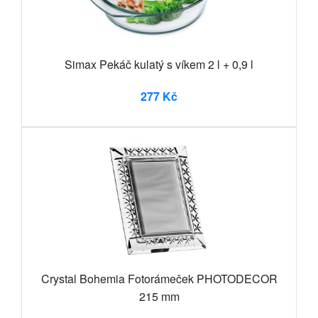
Simax Pekáč kulatý s víkem 2 l + 0,9 l
277 Kč
Crystal Bohemia Fotorámeček PHOTODECOR
215 mm