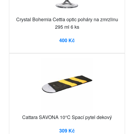
Crystal Bohemia Cettia optic poháry na zmrzlinu
295 ml 6 ks
400 Kč
Cattara SAVONA 10°C Spací pytel dekový
309 Kč