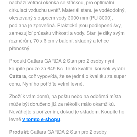
nachází větrací okénka se stříškou, pro optimální
cirkulaci vzduchu uvnitř. Materiál stanu je voděodolný,
otestovaný sloupcem vody 3000 mm (PU 3000),
podlaha je zpevněná. Praktické jsou podlepené švy,
zamezující průsaku vlhkosti a vody. Stan je díky svým
rozměrům, 70 x 6 cm v balení, skladný a lehce
přenosný.
Produkt Cattara GARDA 2 Stan pro 2 osoby nyní
koupíte pouze za 649 Kč. Tento kvalitní kousek vyrábí
Cattara
, což vypovídá, že se jedná o kvalitku za super
cenu. Nyní ho pořídíte velmi levně.
Zboží k vám domů, na poštu nebo na odběrná místa
může být doručeno již za několik málo okamžiků.
Neváhejte s pořízením, dokud je skladem. Koupíte ho
levně
v tomto e-shopu
.
Produkt
: Cattara GARDA 2 Stan pro 2 osoby