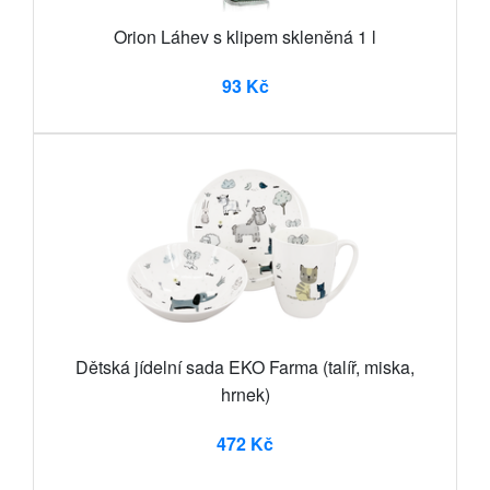
Orion Láhev s klipem skleněná 1 l
93 Kč
Dětská jídelní sada EKO Farma (talíř, miska,
hrnek)
472 Kč