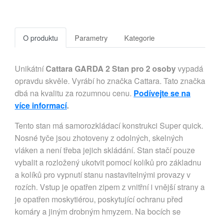
O produktu
Parametry
Kategorie
Unikátní
Cattara GARDA 2 Stan pro 2 osoby
vypadá
opravdu skvěle. Vyrábí ho značka Cattara. Tato značka
dbá na kvalitu za rozumnou cenu.
Podívejte se na
více informací
.
Tento stan má samorozkládací konstrukci Super quick.
Nosné tyče jsou zhotoveny z odolných, skelných
vláken a není třeba jejich skládání. Stan stačí pouze
vybalit a rozložený ukotvit pomocí kolíků pro základnu
a kolíků pro vypnutí stanu nastavitelnými provazy v
rozích. Vstup je opatřen zipem z vnitřní i vnější strany a
je opatřen moskytiérou, poskytující ochranu před
komáry a jiným drobným hmyzem. Na bocích se