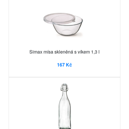
Simax mísa skleněná s víkem 1,3 l
167 Kč