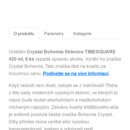
O produktu
Parametry
Kategorie
Unikátní
Crystal Bohemia Sklenice TIMESQUARE
420 ml, 6 ks
vypadá opravdu skvěle. Vyrábí ho značka
Crystal Bohemia. Tato značka dbá na kvalitu za
rozumnou cenu.
Podívejte se na více informací
.
Když radosti není dosti, radujte se z maličkostí! Třeba
z této sady moderních vysokých sklenic, ve kterých to
nejvíc bude slušet alkoholickým a nealkoholickým
míchaným nápojům. Zárukou kvality křišťálového skla
je světově proslulá česká značka Bohemia Crystal.
Díky příměsi olova vyniká sklo vysokou
transparentností, leskem a odolností proti