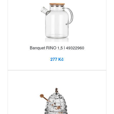
Banquet RINO 1,5 l 49322960
277 Kč