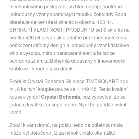
mechanickému poškození. Vzhled nápoje podtrhne
jednoduchý vzor připomínající tabulku čokolády.Sada
obsahuje celkem šest sklenic o objemu 420 ml.
SHRNUTÍ VLASTNOSTÍ PRODUKTU set 6 sklenic na
nealko 420 ml pevné sklo odolné proti mechanickému
poškození střídmý design a jednoduchý vzor křišťálové
sklo s vysokou mírou transparentnosti a brilance
ochranná známka Bohemia dodávány v tmavomodré
krabičce - vhodné jako dárek
Produkt Crystal Bohemia Sklenice TIMESQUARE 420
ml, 6 ks nyní koupíte pouze za 1 149 Kč. Tento kvalitní
kousek vyrábí
Crystal Bohemia
, což vypovídá, že se
jedná o kvalitku za super cenu. Nyní ho pořídíte velmi
levně.
Zboží k vám domů, na poštu nebo na odběrná místa
může být doručeno již za několik málo okamžiků.