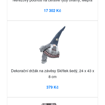
17 302 Kč
Dekorační držák na závěsy Skřítek šedý, 24 x 43 x
8 cm
379 Kč