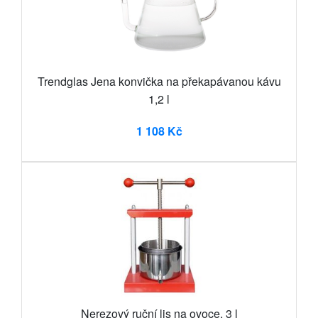
Trendglas Jena konvička na překapávanou kávu
1,2 l
1 108 Kč
Nerezový ruční lis na ovoce, 3 l