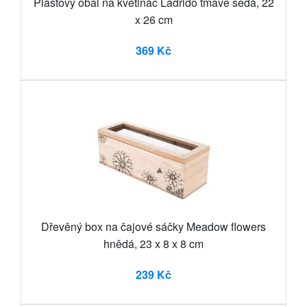
Plastový obal na květináč Ladrido tmavě šedá, 22
x 26 cm
369 Kč
Dřevěný box na čajové sáčky Meadow flowers
hnědá, 23 x 8 x 8 cm
239 Kč