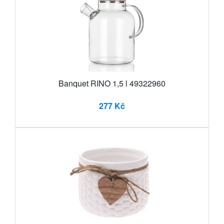
Banquet RINO 1,5 l 49322960
277 Kč