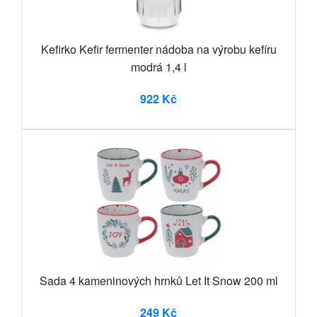
Kefirko Kefir fermenter nádoba na výrobu kefíru
modrá 1,4 l
922 Kč
Sada 4 kameninových hrnků Let It Snow 200 ml
249 Kč