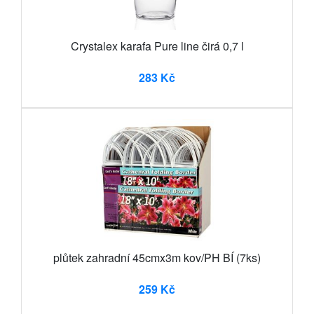
Crystalex karafa Pure line čirá 0,7 l
283 Kč
plůtek zahradní 45cmx3m kov/PH BÍ (7ks)
259 Kč