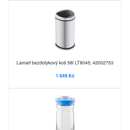
Lamart bezdotykový koš 58l LT8045; 42002753
1 649 Kč