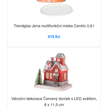
Trendglas Jena multifunkční miska Centric 0,8 l
415 Kč
Vánoční dekorace Červený domek s LED světlem,
8 x 11,5 cm