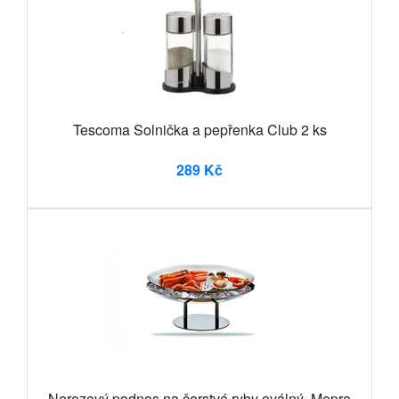
Tescoma Solnička a pepřenka Club 2 ks
289 Kč
Nerezový podnos na čerstvé ryby oválný, Mepra