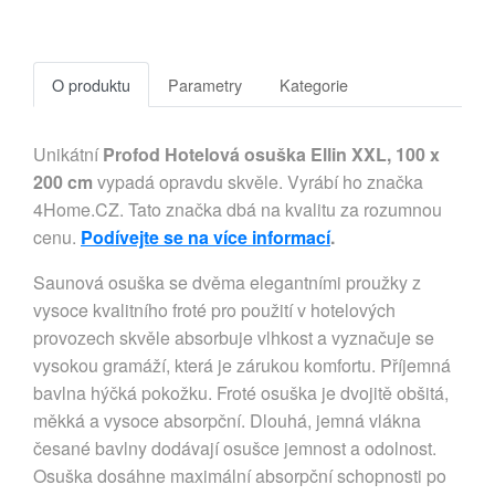
O produktu
Parametry
Kategorie
Unikátní
Profod Hotelová osuška Ellin XXL, 100 x
200 cm
vypadá opravdu skvěle. Vyrábí ho značka
4Home.CZ. Tato značka dbá na kvalitu za rozumnou
cenu.
Podívejte se na více informací
.
Saunová osuška se dvěma elegantními proužky z
vysoce kvalitního froté pro použití v hotelových
provozech skvěle absorbuje vlhkost a vyznačuje se
vysokou gramáží, která je zárukou komfortu. Příjemná
bavlna hýčká pokožku. Froté osuška je dvojitě obšitá,
měkká a vysoce absorpční. Dlouhá, jemná vlákna
česané bavlny dodávají osušce jemnost a odolnost.
Osuška dosáhne maximální absorpční schopnosti po