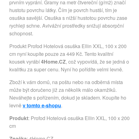
prvním vyprání. Gramy na metr čtvereční (g/m2) značí
hustotu povrchu látky. Čím je povrch hustší, tím je
osuška savější. Osuška s nižší hustotou povrchu zase
rychleji schne. Avivážní prostředky snižují absorpční
schopnost.
Produkt Profod Hotelová osuška Ellin XXL, 100 x 200
cm nyní koupíte pouze za 449 Kč. Tento kvalitní
kousek vyrábí
4Home.CZ
, což vypovídá, že se jedná o
kvalitku za super cenu. Nyní ho pořídíte velmi levně.
Zboží k vám domů, na poštu nebo na odběrná místa
může být doručeno již za několik málo okamžiků.
Neváhejte s pořízením, dokud je skladem. Koupíte ho
levně
v tomto e-shopu
.
Produkt
: Profod Hotelová osuška Ellin XXL, 100 x 200
cm
Značka
:
4Home.CZ