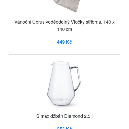
Vánoční Ubrus voděodolný Vločky stříbrná, 140 x
140 cm
449 Kč
Simax džbán Diamond 2,5 l
254 Kč