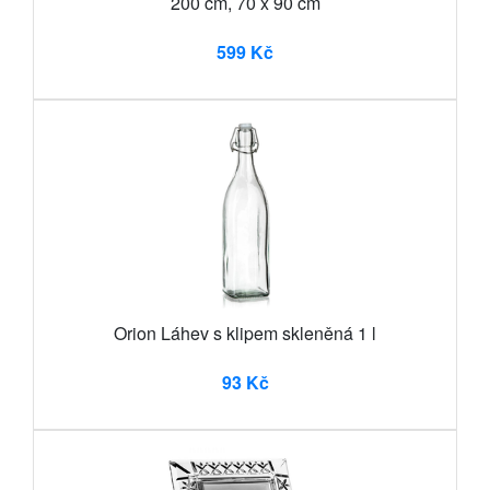
200 cm, 70 x 90 cm
599 Kč
Orion Láhev s klipem skleněná 1 l
93 Kč