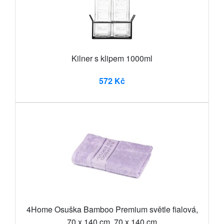
Kilner s klipem 1000ml
572 Kč
4Home Osuška Bamboo Premium světle fialová,
70 x 140 cm, 70 x 140 cm