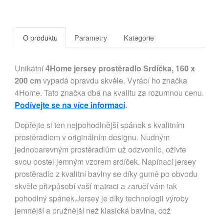
O produktu
Parametry
Kategorie
Unikátní
4Home jersey prostěradlo Srdíčka, 160 x
200 cm
vypadá opravdu skvěle. Vyrábí ho značka
4Home. Tato značka dbá na kvalitu za rozumnou cenu.
Podívejte se na více informací
.
Dopřejte si ten nejpohodlnější spánek s kvalitním
prostěradlem v originálním designu. Nudným
jednobarevným prostěradlům už odzvonilo, oživte
svou postel jemným vzorem srdíček. Napínací jersey
prostěradlo z kvalitní bavlny se díky gumě po obvodu
skvěle přizpůsobí vaší matraci a zaručí vám tak
pohodlný spánek.Jersey je díky technologii výroby
jemnější a pružnější než klasická bavlna, což