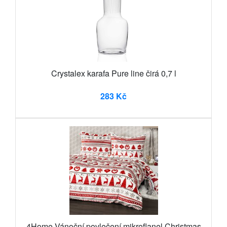
Crystalex karafa Pure line čirá 0,7 l
283 Kč
4Home Vánoční povlečení mikroflanel Christmas