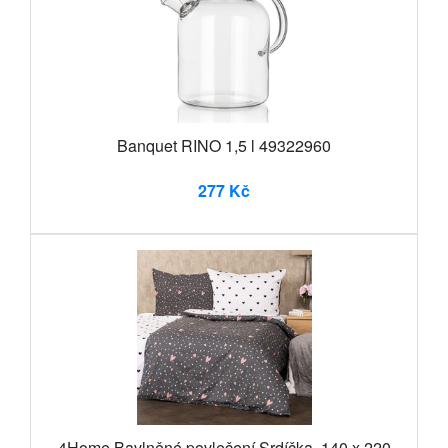
Banquet RINO 1,5 l 49322960
277 Kč
4Home Bavlněné povlečení Srdíčka, 140 x 220