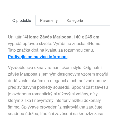
O produktu
Parametry
Kategorie
Unikátní
4Home Závěs Mariposa, 140 x 245 cm
vypadá opravdu skvěle. Vyrábí ho značka 4Home.
Tato značka dbá na kvalitu za rozumnou cenu.
Podívejte se na více informací
.
Vyzdobte svá okna v romantickém stylu. Originální
závěs Mariposa s jemným designovým vzorem motýlů
dodá vašim oknům na eleganci a ochrání váš domov
před zvídavými pohledy sousedů. Spodní část závěsu
je ozdobena romantickými růžovými volány, díky
kterým získá i nevýrazný interiér v mžiku dokonalý
šmrnc. Splývavé provedení z mikrovlákna zaručuje
snadnou údržbu, tradiční zavěšení na kroužky zase