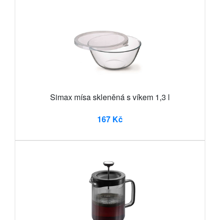
Simax mísa skleněná s víkem 1,3 l
167 Kč