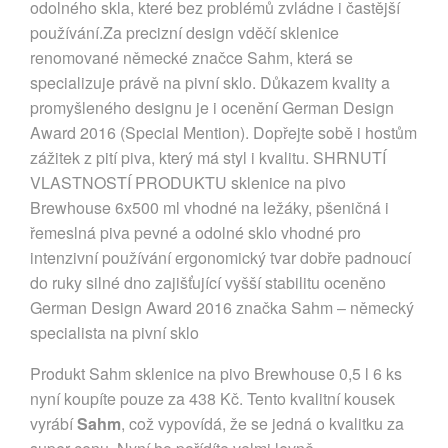
odolného skla, které bez problémů zvládne i častější
používání.Za precizní design vděčí sklenice
renomované německé značce Sahm, která se
specializuje právě na pivní sklo. Důkazem kvality a
promyšleného designu je i ocenění German Design
Award 2016 (Special Mention). Dopřejte sobě i hostům
zážitek z pití piva, který má styl i kvalitu. SHRNUTÍ
VLASTNOSTÍ PRODUKTU sklenice na pivo
Brewhouse 6x500 ml vhodné na ležáky, pšeničná i
řemeslná piva pevné a odolné sklo vhodné pro
intenzivní používání ergonomický tvar dobře padnoucí
do ruky silné dno zajišťující vyšší stabilitu oceněno
German Design Award 2016 značka Sahm – německý
specialista na pivní sklo
Produkt Sahm sklenice na pivo Brewhouse 0,5 l 6 ks
nyní koupíte pouze za 438 Kč. Tento kvalitní kousek
vyrábí
Sahm
, což vypovídá, že se jedná o kvalitku za