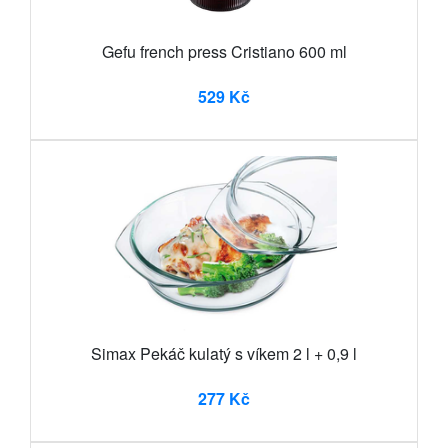
Gefu french press Cristiano 600 ml
529 Kč
Simax Pekáč kulatý s víkem 2 l + 0,9 l
277 Kč