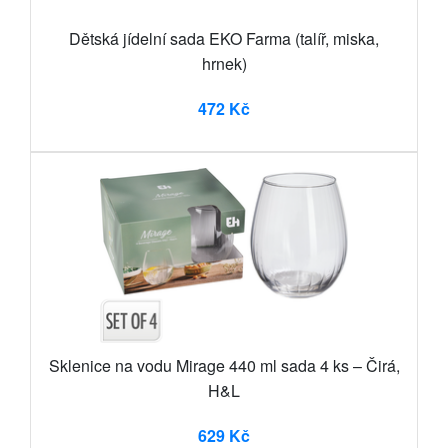
Dětská jídelní sada EKO Farma (talíř, miska,
hrnek)
472 Kč
Sklenice na vodu Mirage 440 ml sada 4 ks – Čirá,
H&L
629 Kč