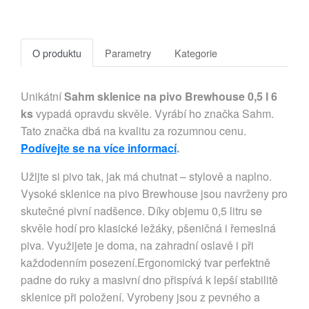
O produktu
Parametry
Kategorie
Unikátní
Sahm sklenice na pivo Brewhouse 0,5 l 6
ks
vypadá opravdu skvěle. Vyrábí ho značka Sahm.
Tato značka dbá na kvalitu za rozumnou cenu.
Podívejte se na více informací
.
Užijte si pivo tak, jak má chutnat – stylově a naplno.
Vysoké sklenice na pivo Brewhouse jsou navrženy pro
skutečné pivní nadšence. Díky objemu 0,5 litru se
skvěle hodí pro klasické ležáky, pšeničná i řemeslná
piva. Využijete je doma, na zahradní oslavě i při
každodenním posezení.Ergonomický tvar perfektně
padne do ruky a masivní dno přispívá k lepší stabilitě
sklenice při položení. Vyrobeny jsou z pevného a