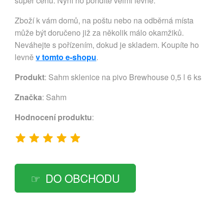
super cenu. Nyní ho pořídíte velmi levně.
Zboží k vám domů, na poštu nebo na odběrná místa
může být doručeno již za několik málo okamžiků.
Neváhejte s pořízením, dokud je skladem. Koupíte ho
levně
v tomto e-shopu
.
Produkt
: Sahm sklenice na pivo Brewhouse 0,5 l 6 ks
Značka
:
Sahm
Hodnocení produktu
:
DO OBCHODU