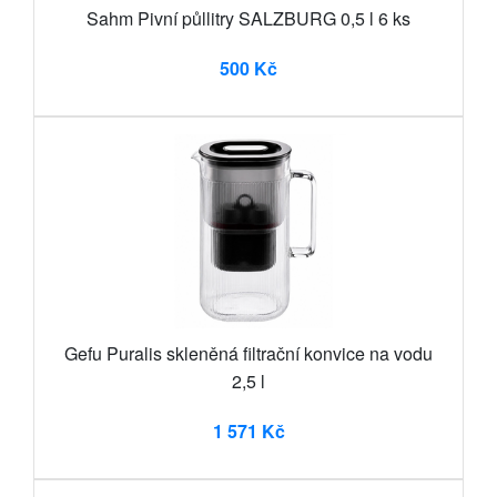
Sahm Pivní půllitry SALZBURG 0,5 l 6 ks
500 Kč
Gefu Puralis skleněná filtrační konvice na vodu
2,5 l
1 571 Kč