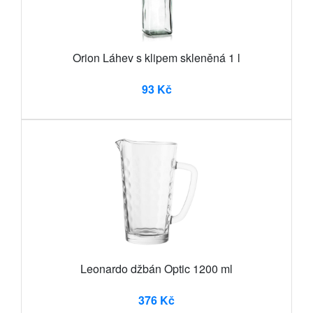
Orion Láhev s klipem skleněná 1 l
93 Kč
Leonardo džbán Optic 1200 ml
376 Kč