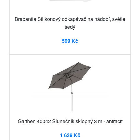
Brabantia Silikonový odkapávač na nádobí, světle
šedý
599 Kč
Garthen 40042 Slunečník sklopný 3 m - antracit
1 639 Kč