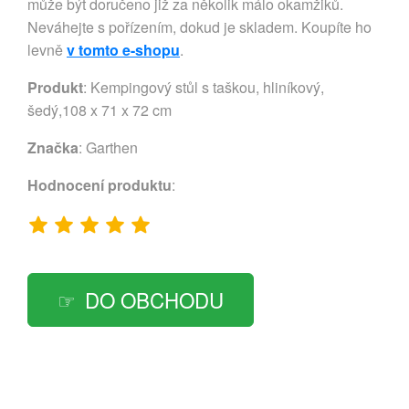
může být doručeno již za několik málo okamžiků.
Neváhejte s pořízením, dokud je skladem. Koupíte ho
levně
v tomto e-shopu
.
Produkt
: Kempingový stůl s taškou, hliníkový,
šedý,108 x 71 x 72 cm
Značka
:
Garthen
Hodnocení produktu
:
DO OBCHODU