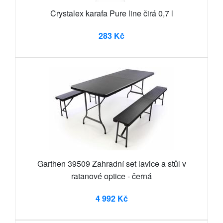
Crystalex karafa Pure line čirá 0,7 l
283 Kč
Garthen 39509 Zahradní set lavice a stůl v
ratanové optice - černá
4 992 Kč