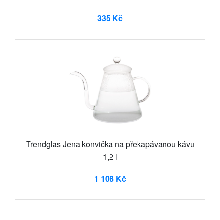
335 Kč
Trendglas Jena konvička na překapávanou kávu
1,2 l
1 108 Kč