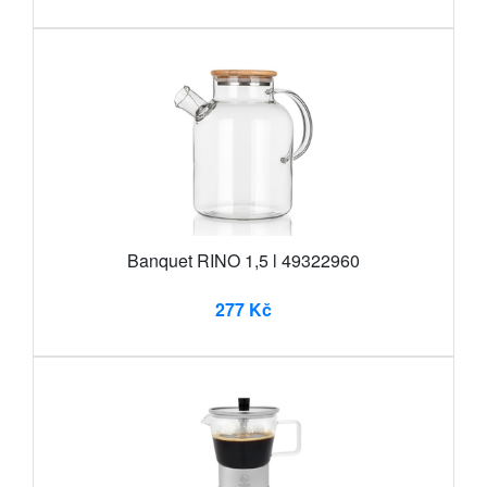
Banquet RINO 1,5 l 49322960
277 Kč