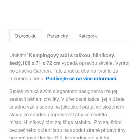
O produktu
Parametry
Kategorie
Unikátní
Kempingový stůl s taškou, hliníkový,
šedý,108 x 71 x 72 cm
vypadá opravdu skvěle. Vyrábí
ho značka Garthen. Tato značka dbá na kvalitu za
rozumnou cenu.
Podívejte se na více informací
.
Stolek vyniká svým elegantním designema lze jej
sestavit během chvilky. V přenosné tašce jej můžete
snadno vzít s sebou na jakoukoli párty. Ve složeném
stavu lze snadno přepravovat aby se ušetřilo
místo. Hliníkový rám zajišťuje stabilitu. Pro zajištění
bezpečného držení jsou na spodní straně připevněny
bezpečnostní kolíky. Stůl je vhodný pro vnitřní i