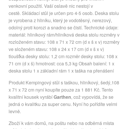
venkovní použití. Vaší oslavě nic nestojí v
cestě. Skládací stůl je určen pro 4-5 osob. Deska stolu
je vyrobena z hliníku, který je vodotěsný, nerezový,
odolný proti korozi a snadno se čistí. Technické údaje:
materiál: hliníkový rám/hliníková deska stolu rozměry v
rozloženém stavu: 108 x 71 x 72 cm (d x š x v) rozměry
ve složeném stavu: 108 x 24 x 17 cm (d x š x v)
tloušťka desky stolu: 1,2 cm rozměr desky stolu: 108 x
71 cm (d x š) hmotnost: cca 5,3 kg Obsah balení: 1 x
deska stolu 1 x základní rám 1 x taška na přenášení
Produkt Kempingový stůl s taškou, hliníkový, šedý,108
x 71 x 72 cm nyní koupíte pouze za 1 881 Kč. Tento
kvalitní kousek vyrábí
Garthen
, což vypovídá, že se
jedná o kvalitku za super cenu. Nyní ho pořídíte velmi
levně.
Zboží k vám domů, na poštu nebo na odběrná místa