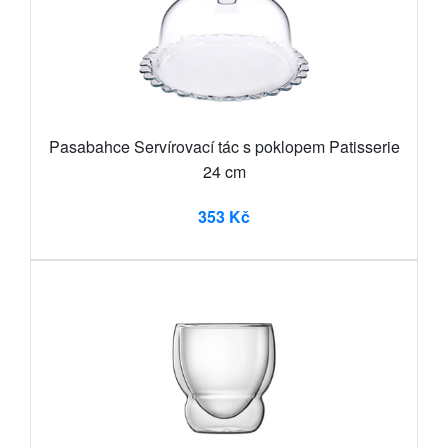
Pasabahce Servírovací tác s poklopem Patisserie
24 cm
353 Kč