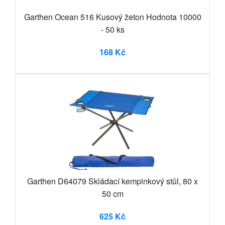
Garthen Ocean 516 Kusový žeton Hodnota 10000
- 50 ks
168 Kč
Garthen D64079 Skládací kempinkový stůl, 80 x
50 cm
625 Kč