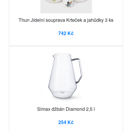
Thun Jídelní souprava Krteček a jahůdky 3 ks
742 Kč
Simax džbán Diamond 2,5 l
254 Kč