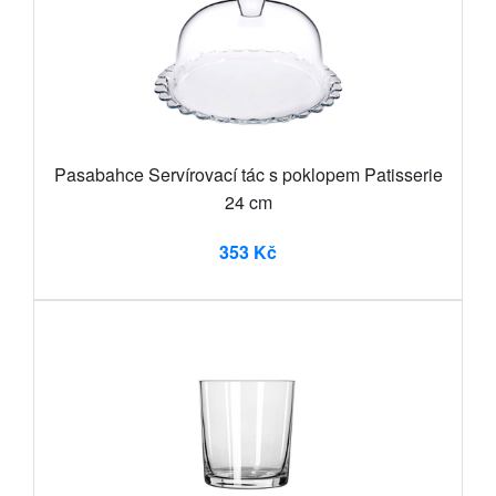
Pasabahce Servírovací tác s poklopem Patisserie
24 cm
353 Kč