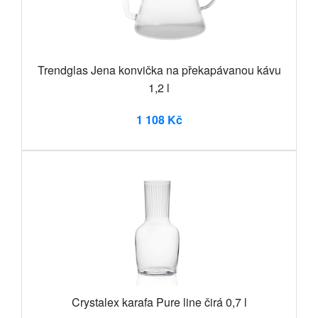
Trendglas Jena konvička na překapávanou kávu
1,2 l
1 108 Kč
Crystalex karafa Pure line čirá 0,7 l