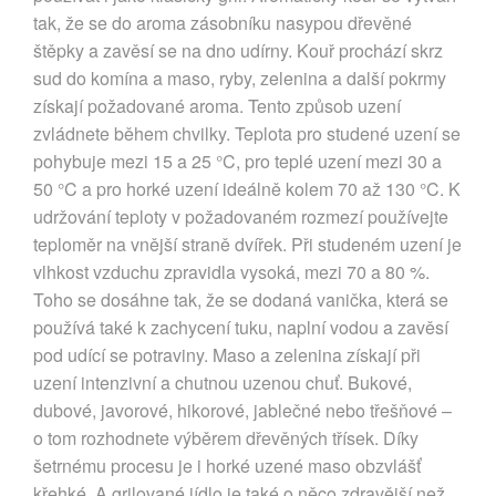
tak, že se do aroma zásobníku nasypou dřevěné
štěpky a zavěsí se na dno udírny. Kouř prochází skrz
sud do komína a maso, ryby, zelenina a další pokrmy
získají požadované aroma. Tento způsob uzení
zvládnete během chvilky. Teplota pro studené uzení se
pohybuje mezi 15 a 25 °C, pro teplé uzení mezi 30 a
50 °C a pro horké uzení ideálně kolem 70 až 130 °C. K
udržování teploty v požadovaném rozmezí používejte
teploměr na vnější straně dvířek. Při studeném uzení je
vlhkost vzduchu zpravidla vysoká, mezi 70 a 80 %.
Toho se dosáhne tak, že se dodaná vanička, která se
používá také k zachycení tuku, naplní vodou a zavěsí
pod udící se potraviny. Maso a zelenina získají při
uzení intenzivní a chutnou uzenou chuť. Bukové,
dubové, javorové, hikorové, jablečné nebo třešňové –
o tom rozhodnete výběrem dřevěných třísek. Díky
šetrnému procesu je i horké uzené maso obzvlášť
křehké. A grilované jídlo je také o něco zdravější než