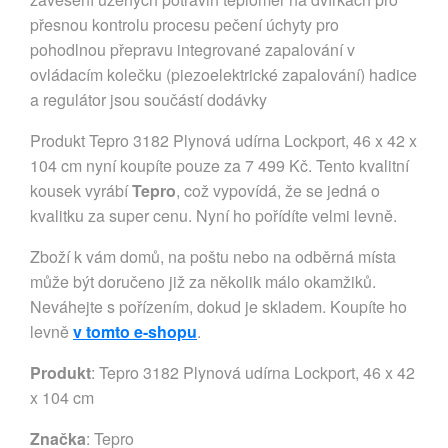
přesnou kontrolu procesu pečení úchyty pro
pohodlnou přepravu integrované zapalování v
ovládacím kolečku (piezoelektrické zapalování) hadice
a regulátor jsou součástí dodávky
Produkt Tepro 3182 Plynová udírna Lockport, 46 x 42 x
104 cm nyní koupíte pouze za 7 499 Kč. Tento kvalitní
kousek vyrábí
Tepro
, což vypovídá, že se jedná o
kvalitku za super cenu. Nyní ho pořídíte velmi levně.
Zboží k vám domů, na poštu nebo na odběrná místa
může být doručeno již za několik málo okamžiků.
Neváhejte s pořízením, dokud je skladem. Koupíte ho
levně
v tomto e-shopu
.
Produkt
: Tepro 3182 Plynová udírna Lockport, 46 x 42
x 104 cm
Značka
:
Tepro