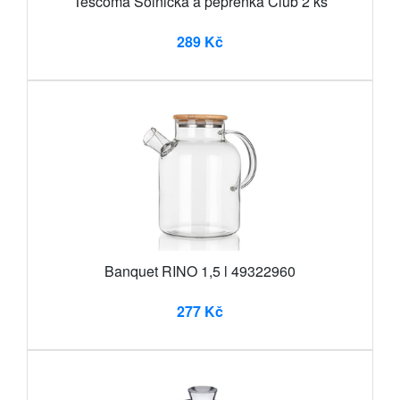
Tescoma Solnička a pepřenka Club 2 ks
289 Kč
Banquet RINO 1,5 l 49322960
277 Kč