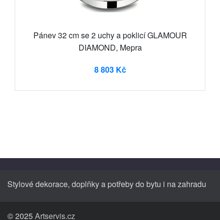
Pánev 32 cm se 2 uchy a poklicí GLAMOUR
DIAMOND, Mepra
8 803 Kč
Stylové dekorace, doplňky a potřeby do bytu i na zahradu
© 2025
Artservis.cz