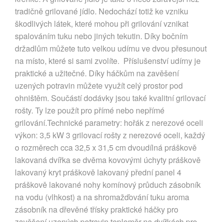
tradičně grilované jídlo. Nedochází totiž ke vzniku
škodlivých látek, které mohou při grilování vznikat
spalováním tuku nebo jiných tekutin. Díky bočním
držadlům můžete tuto velkou udírnu ve dvou přesunout
na místo, které si sami zvolíte. Příslušenství udírny je
praktické a užitečné. Díky háčkům na zavěšení
uzených potravin můžete využít celý prostor pod
ohništěm. Součástí dodávky jsou také kvalitní grilovací
rošty. Ty lze použít pro přímé nebo nepřímé
grilování.Technické parametry: hořák z nerezové oceli
výkon: 3,5 kW 3 grilovací rošty z nerezové oceli, každý
o rozměrech cca 32,5 x 31,5 cm dvoudílná práškově
lakovaná dvířka se dvěma kovovými úchyty práškově
lakovaný kryt práškově lakovaný přední panel 4
práškově lakované nohy komínový průduch zásobník
na vodu (vlhkost) a na shromažďování tuku aroma
zásobník na dřevěné třísky praktické háčky pro
zavěšení uzených potravin teploměr na dvířkách pro