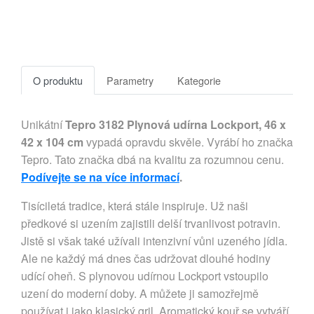
O produktu
Parametry
Kategorie
Unikátní
Tepro 3182 Plynová udírna Lockport, 46 x
42 x 104 cm
vypadá opravdu skvěle. Vyrábí ho značka
Tepro. Tato značka dbá na kvalitu za rozumnou cenu.
Podívejte se na více informací
.
Tisíciletá tradice, která stále inspiruje. Už naši
předkové si uzením zajistili delší trvanlivost potravin.
Jistě si však také užívali intenzivní vůni uzeného jídla.
Ale ne každý má dnes čas udržovat dlouhé hodiny
udící oheň. S plynovou udírnou Lockport vstoupilo
uzení do moderní doby. A můžete ji samozřejmě
používat i jako klasický gril. Aromatický kouř se vytváří