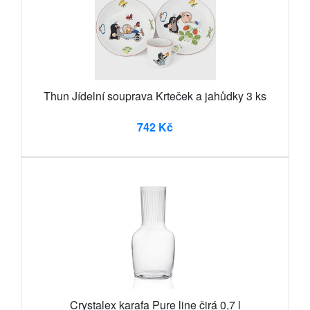
Thun Jídelní souprava Krteček a jahůdky 3 ks
742 Kč
Crystalex karafa Pure line čirá 0,7 l