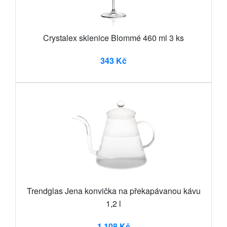
Crystalex sklenice Blommé 460 ml 3 ks
343 Kč
Trendglas Jena konvička na překapávanou kávu
1,2 l
1 108 Kč