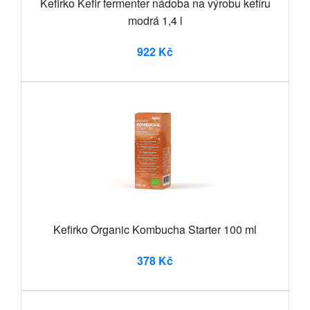
Kefirko Kefir fermenter nádoba na výrobu kefíru
modrá 1,4 l
922 Kč
Kefirko Organic Kombucha Starter 100 ml
378 Kč