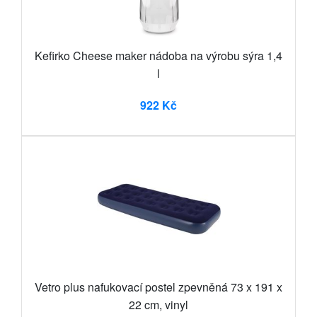
Kefirko Cheese maker nádoba na výrobu sýra 1,4
l
922 Kč
Vetro plus nafukovací postel zpevněná 73 x 191 x
22 cm, vinyl