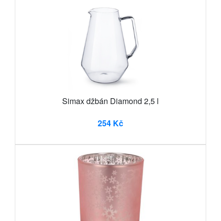
Simax džbán Diamond 2,5 l
254 Kč