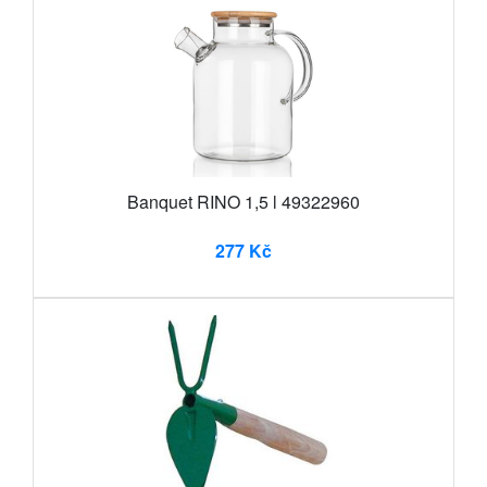
Banquet RINO 1,5 l 49322960
277 Kč