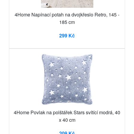
4Home Napínací potah na dvojkřeslo Retro, 145 -
185 cm
299 Kč
4Home Povlak na polštářek Stars svítící modrá, 40
x 40 cm
209 Kč