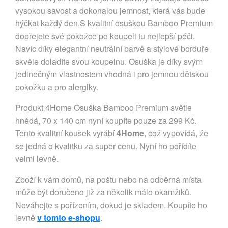
vysokou savost a dokonalou jemnost, která vás bude
hýčkat každý den.S kvalitní osuškou Bamboo Premium
dopřejete své pokožce po koupeli tu nejlepší péči.
Navíc díky elegantní neutrální barvě a stylové borduře
skvěle doladíte svou koupelnu. Osuška je díky svým
jedinečným vlastnostem vhodná i pro jemnou dětskou
pokožku a pro alergiky.
Produkt 4Home Osuška Bamboo Premium světle
hnědá, 70 x 140 cm nyní koupíte pouze za 299 Kč.
Tento kvalitní kousek vyrábí
4Home
, což vypovídá, že
se jedná o kvalitku za super cenu. Nyní ho pořídíte
velmi levně.
Zboží k vám domů, na poštu nebo na odběrná místa
může být doručeno již za několik málo okamžiků.
Neváhejte s pořízením, dokud je skladem. Koupíte ho
levně
v tomto e-shopu
.