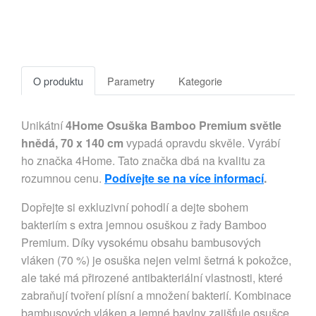
O produktu
Parametry
Kategorie
Unikátní
4Home Osuška Bamboo Premium světle
hnědá, 70 x 140 cm
vypadá opravdu skvěle. Vyrábí
ho značka 4Home. Tato značka dbá na kvalitu za
rozumnou cenu.
Podívejte se na více informací
.
Dopřejte si exkluzivní pohodlí a dejte sbohem
bakteriím s extra jemnou osuškou z řady Bamboo
Premium. Díky vysokému obsahu bambusových
vláken (70 %) je osuška nejen velmi šetrná k pokožce,
ale také má přirozené antibakteriální vlastnosti, které
zabraňují tvoření plísní a množení bakterií. Kombinace
bambusových vláken a jemné bavlny zajišťuje osušce