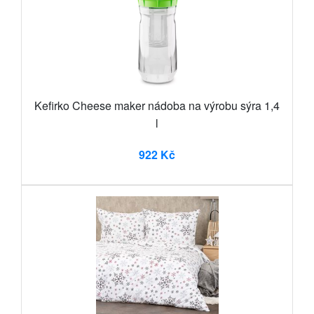
Kefirko Cheese maker nádoba na výrobu sýra 1,4
l
922 Kč