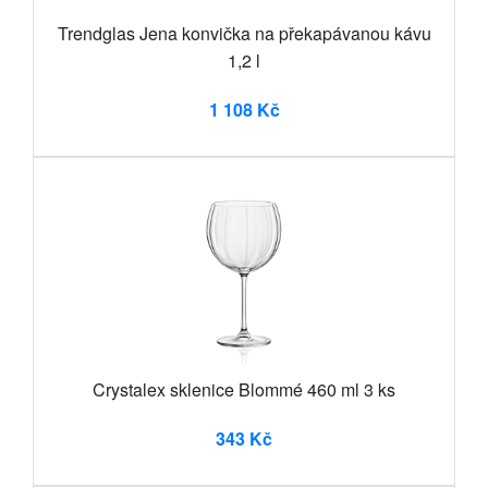
Trendglas Jena konvička na překapávanou kávu
1,2 l
1 108 Kč
Crystalex sklenice Blommé 460 ml 3 ks
343 Kč