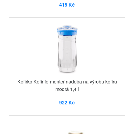
415 Kč
Kefirko Kefir fermenter nádoba na výrobu kefíru
modrá 1,4 l
922 Kč